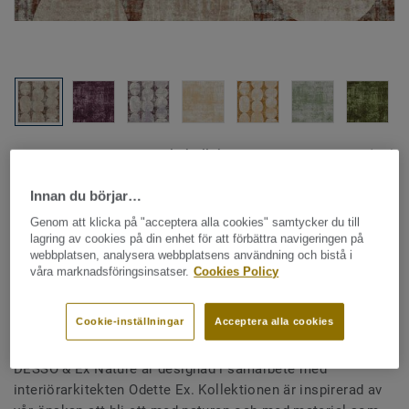
Hela kollektionen - LRV och NCS (18)
Innan du börjar…
Heltäckningsmatta - rullvara
|
Måttbeställda mattor
DESSO & Ex Nature - Desso
Genom att klicka på "acceptera alla cookies" samtycker du till
lagring av cookies på din enhet för att förbättra navigeringen på
&Ex Nature AC35 2052-205-V
webbplatsen, analysera webbplatsens användning och bistå i
våra marknadsföringsinsatser.
Cookies Policy
T1 400
Cookie-inställningar
Acceptera alla cookies
DESSO & Ex Nature är designad i samarbete med
interiörarkitekten Odette Ex. Kollektionen är inspirerad av