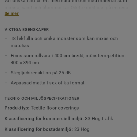
vår önskan att bli ett med naturen och med material som
mossa, sand och blommor tar Odette med oss på en resa
Se mer
genom vår natur med den vackra kollektionen DESSO & Ex
Nature.
VIKTIGA EGENSKAPER
En autentisk väderbiten effekt uppnås med sex
18 lekfulla och unika mönster som kan mixas och
basfärger – Jord, Sand, Mossa, Kosmos, Träkol och
matchas
Violett – i olika lager av ljus och skugga.
Finns som rullvara i 400 cm bredd, mönsterrepetition:
DESSO & Ex Nature passar utmärkt på multifunktionella
400 x 394 cm
ytor, på kontor eller ett hotell där den naturinspirerade
Stegljudsreduktion på 25 dB
kollektionen bidrar till en harmonisk interiör.
Avpassad matta i sex olika format
TEKNIK- OCH MILJÖSPECIFIKATIONER
Produkttyp:
Textile floor coverings
Klassificering för kommersiell miljö:
33 Hög trafik
Klassificering för bostadsmiljö:
23 Hög