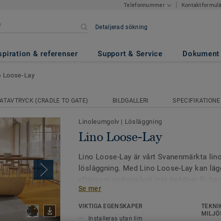
Kontaktformul
Telefonnummer
Detaljerad sökning
spiration & referenser
Support & Service
Dokument
o Loose-Lay
ATAVTRYCK (CRADLE TO GATE)
BILDGALLERI
SPECIFIKATIONE
Linoleumgolv
|
Lösläggning
Lino Loose-Lay
Lino Loose-Lay är vårt Svanenmärkta lin
lösläggning. Med Lino Loose-Lay kan lä
eftersom undergolvet inte behöver förber
Se mer
används något lim som måste torka. Ett b
med fuktig betong eller vid snabba renove
VIKTIGA EGENSKAPER
TEKNI
baksida av kork ger Lino Loose-Lay en 
MILJÖ
Installeras utan lim