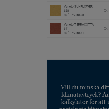
Veneto SUNFLOWER
628
Ref. 14920628
Veneto TERRACOTTA
641
Ref. 14920641
Vill du minska dit
klimatavtryck? A
kalkylator för att
projektets klimata