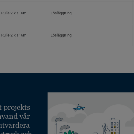
Rulle 2 x ≤16m
Lösläggning
Rulle 2 x ≤16m
Lösläggning
t projekts
nvänd vår
 utvärdera
vtryck och