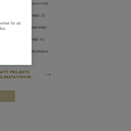
ttyp:
Dekorativ linoleum med
ksida (EN 687)
sisk marmorerat mönster
icering för bostadsmiljö:
23
enhet för att
icering för kommersiell miljö:
åra
ket hög trafik
icering för industrimiljö:
42
l
 & environment certifications:
001
MITT PROJEKTS
KLIMATAVTRYCK
ROV