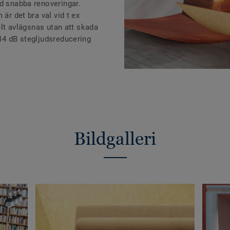
id snabba renoveringar.
 är det bra val vid t ex
kelt avlägsnas utan att skada
14 dB stegljudsreducering
Bildgalleri