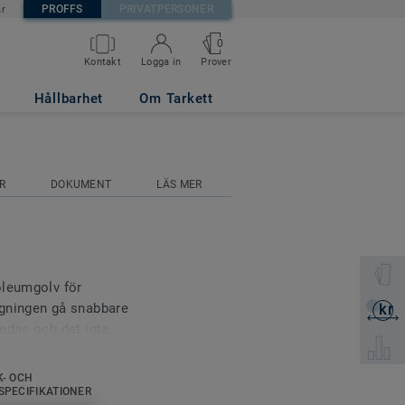
PROFFS
PRIVATPERSONER
är
0
Prover
Kontakt
Logga in
Hållbarhet
Om Tarkett
R
DOKUMENT
LÄS MER
Välj en 
oleumgolv för
ggningen gå snabbare
kr
Skicka 
edas och det inte
Välj pro
ra val i nya byggnader
ringar. Tack vare sin
K- OCH
stegljudsdämning om 14
SPECIFIKATIONER