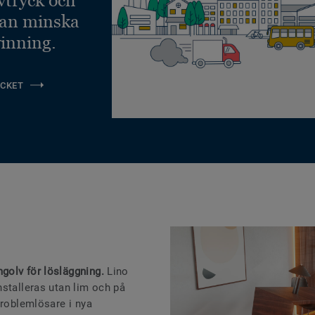
kan minska
inning.
CKET
golv för lösläggning.
Lino
nstalleras utan lim och på
problemlösare i nya