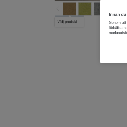
Innan du
Hela kollektio
Välj produkt
Genom att k
förbättra 
marknadsfö