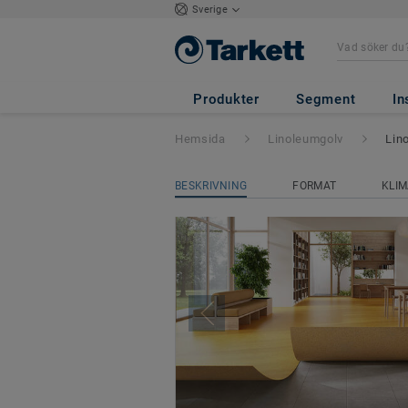
Sverige
Lino Loose-Lay
Produkter
Segment
In
Hemsida
Linoleumgolv
Lin
BESKRIVNING
FORMAT
KLIM