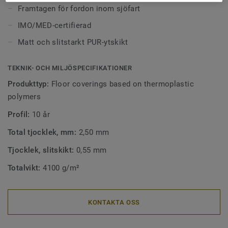
med andra golvmaterial som textil och homogena
Framtagen för fordon inom sjöfart
plastgolv som också är IMO-certifierade.
IMO/MED-certifierad
*IMO – International Maritime Organization
Matt och slitstarkt PUR-ytskikt
(internationella sjöfartsorganisationen)
TEKNIK- OCH MILJÖSPECIFIKATIONER
Produkttyp:
Floor coverings based on thermoplastic
polymers
Profil:
10 år
Total tjocklek, mm:
2,50 mm
Tjocklek, slitskikt:
0,55 mm
Totalvikt:
4100 g/m²
KONTAKTA OSS