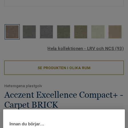
Hela kollektionen - LRV och NCS (93)
SE PRODUKTEN I OLIKA RUM
Heterogena plastgolv
Acczent Excellence Compact+ -
Carpet BRICK
Acczent Excellence Compact+ är en nyhet i Excellence-
familjen, med lågt rullmotstånd samtidigt som den ger 8 dB
Innan du börjar…