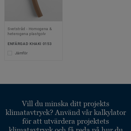
Svetstråd - Homogena &
heterogena plastgolv
ENFÄRGAD KHAKI 0153
Jämför
Vill du minska ditt projekts
klimatavtryck? Använd vår kalkylator
för att utvärdera projektets
klimatavtryck och få reda på hur du