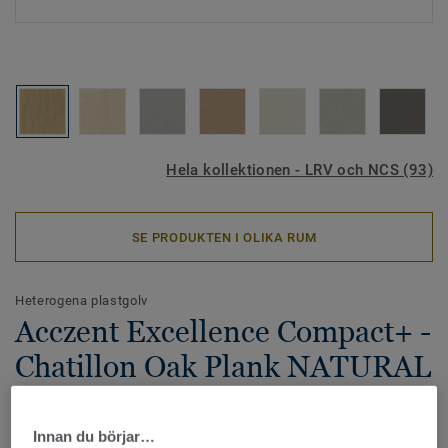
Hela kollektionen - LRV och NCS (93)
SE PRODUKTEN I OLIKA RUM
Heterogena plastgolv
Acczent Excellence Compact+ -
Chatillon Oak Plank NATURAL
Acczent Excellence Compact+ är en nyhet i Excellence-
familjen, med lågt rullmotstånd samtidigt som den ger 8 dB
Innan du börjar…