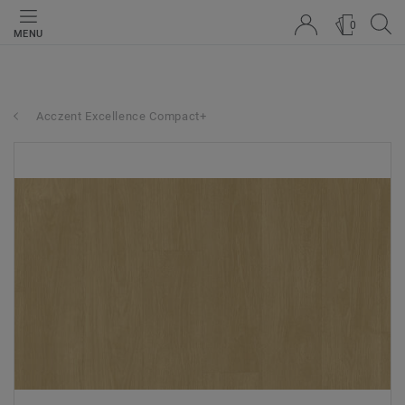
0
MENU
Acczent Excellence Compact+