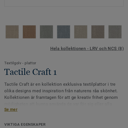
Hela kollektionen - LRV och NCS (8)
Textilgolv - plattor
Tactile Craft 1
Tactile Craft är en kollektion exklusiva textilplattor i tre
olika designs med inspiration från naturens råa skönhet.
Kollektionen är framtagen för att ge kreativ frihet genom
möjligheten att kunna använda de var för sig eller alla
Se mer
tillsammans. Skapa sömlösa övergångar på golvet i
dynamiska arbetsmiljöer genom att kombinera alla tre
designs.
VIKTIGA EGENSKAPER