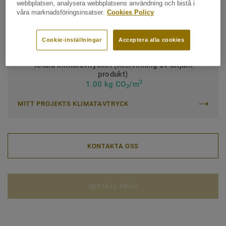
webbplatsen, analysera webbplatsens användning och bistå i
våra marknadsföringsinsatser.
Cookies Policy
Effektiv luggtjocklek:
3,2 mm
Total Mass:
4000 g/m² (117 oz/yd²)
Cookie-inställningar
Acceptera alla cookies
Totala klimatavtrycket (Återvinning av uttjänt
produkt)
2
1.00 kg CO
/m
2
MITT PROJEKTS KLIMATAVTRYCK
KONTAKTA OSS
BESTÄLL PROV