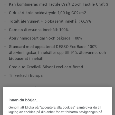
Kan kombineras med Tactile Craft 2 och Tactile Craft 3
Tactile Craft 1 har ett subtilt oregelbundet mönster och
Cirkulärt koldioxidavtryck: 1,00 kg CO2/m2
finns i 8 ljusa, rofyllda nyanser.
Totalt återvunnet + biobaserat innehåll: 66,9%
Kollektionen levereras som standard med vår nya,
Garnets återvunna innehåll: 100%
förbättrade EcoBase-baksida, där en fossil ingrediens har
bytts ut till en ny biobaserad huvudingrediens.
Återvinningsbart garn och baksida: 100%
Standard med uppdaterad DESSO EcoBase: 100%
Tactile Craft är fullt återvinningsbara i vår egen anläggning
återvinningsbar, innehåller upp till 91% återvunnet och
i Nederländerna.
biobaserat innehåll
Cradle to Cradle® Silver Level-certifierad
Tillverkad i Europa
TEKNIK- OCH MILJÖSPECIFIKATIONER
Klassificering för kommersiell miljö:
33 Hög trafik
Innan du börjar…
Klassificering för bostadsmiljö:
23 Hög
Genom att klicka på "acceptera alla cookies" samtycker du till
lagring av cookies på din enhet för att förbättra navigeringen på
Quality & environment certifications:
ISO 14001