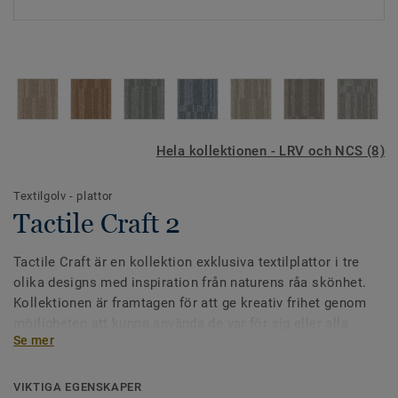
Hela kollektionen - LRV och NCS (8)
Textilgolv - plattor
Tactile Craft 2
Tactile Craft är en kollektion exklusiva textilplattor i tre
olika designs med inspiration från naturens råa skönhet.
Kollektionen är framtagen för att ge kreativ frihet genom
möjligheten att kunna använda de var för sig eller alla
Se mer
tillsammans. Skapa sömlösa övergångar på golvet i
dynamiska arbetsmiljöer genom att kombinera alla tre
designs.Tactile Craft 2 fungerar som en övergångsdesign
VIKTIGA EGENSKAPER