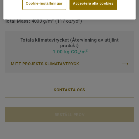
Cookie-inställningar
Acceptera alla cookies
Effektiv luggtjocklek:
2,9 mm
Total Mass:
4000 g/m² (117 oz/yd²)
Totala klimatavtrycket (Återvinning av uttjänt
produkt)
2
1.00 kg CO
/m
2
MITT PROJEKTS KLIMATAVTRYCK
KONTAKTA OSS
BESTÄLL PROV