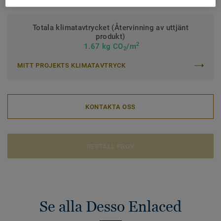
Totala klimatavtrycket (Återvinning av uttjänt
produkt)
2
1.67 kg CO
/m
2
MITT PROJEKTS KLIMATAVTRYCK
KONTAKTA OSS
BESTÄLL PROV
Se alla Desso Enlaced