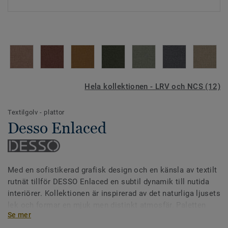
Hela kollektionen - LRV och NCS (12)
Textilgolv - plattor
Desso Enlaced
Med en sofistikerad grafisk design och en känsla av textilt
rutnät tillför DESSO Enlaced en subtil dynamik till nutida
interiörer. Kollektionen är inspirerad av det naturliga ljusets
lek och formar en mjuk men distinkt atmosfär. Paletten
Se mer
sträcker sig från dämpade neutrala toner till livfulla