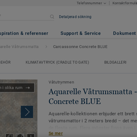
Kontaktformul
Telefonnummer
Detaljerad sökning
smatta
- Carcassonne Concrete
spiration & referenser
Support & Service
Dokument
arelle Våtrumsmatta
Carcassonne Concrete BLUE
BEHÖR
KLIMATAVTRYCK (CRADLE TO GATE)
BILDGALLERI
Våtutrymmen
 i olika rum
Aquarelle Våtrumsmatta 
Concrete BLUE
Aquarelle-kollektionen erbjuder ett brett
våtrumsmattor i 2 meters bredd – det mes
de flesta rum. Flera mönster finns även 
Se mer
vilket gör det möjligt att lägga golvet ut