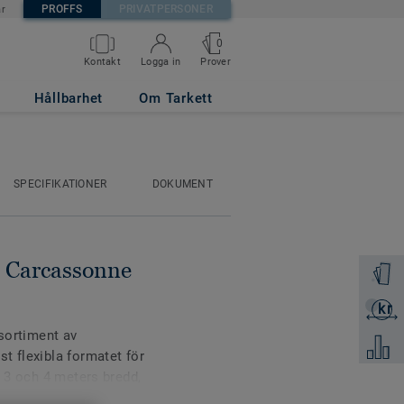
PROFFS
PRIVATPERSONER
är
0
Prover
Kontakt
Logga in
 BLUE
Hållbarhet
Om Tarkett
SPECIFIKATIONER
DOKUMENT
- Carcassonne
Beställ 
kr
Skicka 
 sortiment av
Jämför
t flexibla formatet för
i 3 och 4 meters bredd,
an skarvar.Golven