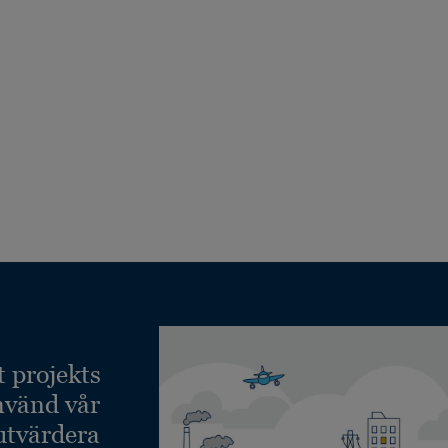
t projekts
nvänd vår
 utvärdera