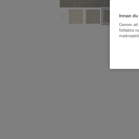
Innan du
Genom att k
Hela kollektio
förbättra 
marknadsfö