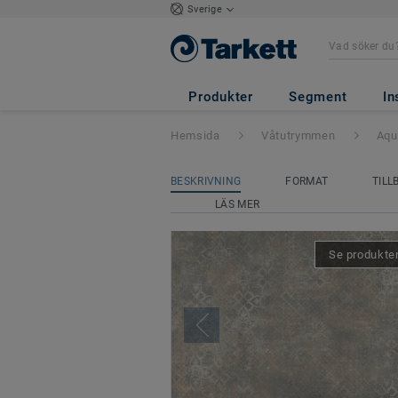
Sverige
Aquarelle Våtrum
Produkter
Segment
In
Hemsida
Våtutrymmen
Aqu
BESKRIVNING
FORMAT
TILL
LÄS MER
Se produkten