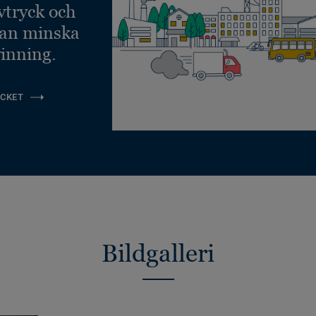
vtryck och
kan minska
inning.
CKET
Bildgalleri