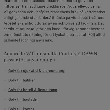
marmor till ett klassiskt fiskbensmönstrat golv och
influenser från sydligare breddgrader.Aquarelle-golven är
VT-godkända och uppfyller branschens krav på vattentäthet
enligt gällande standarder.Att tänka på vid arbete i våtrum:
Arbetet ska alltid utföras av en auktoriserad fackman. Det
är viktigt att installatör och kund i förväg kommer överens
om mönstrets riktning för ett lyckat slutresultat. Följ alltid
gällande läggningsanvisning.
Aquarelle Våtrumsmatta Century 2 DAWN
passar för användning i
Golv för sjukvård & äldreomsorg
Golv till butiker
Golv för hotell & Restaurang
Golv till bostäder
Golv till kontor