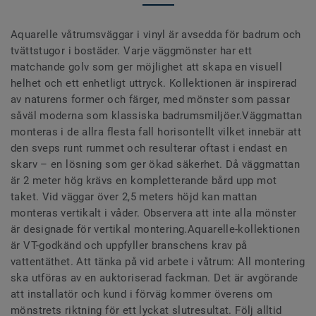
Aquarelle våtrumsväggar i vinyl är avsedda för badrum och
tvättstugor i bostäder. Varje väggmönster har ett
matchande golv som ger möjlighet att skapa en visuell
helhet och ett enhetligt uttryck. Kollektionen är inspirerad
av naturens former och färger, med mönster som passar
såväl moderna som klassiska badrumsmiljöer.Väggmattan
monteras i de allra flesta fall horisontellt vilket innebär att
den sveps runt rummet och resulterar oftast i endast en
skarv – en lösning som ger ökad säkerhet. Då väggmattan
är 2 meter hög krävs en kompletterande bård upp mot
taket. Vid väggar över 2,5 meters höjd kan mattan
monteras vertikalt i våder. Observera att inte alla mönster
är designade för vertikal montering.Aquarelle-kollektionen
är VT-godkänd och uppfyller branschens krav på
vattentäthet. Att tänka på vid arbete i våtrum: All montering
ska utföras av en auktoriserad fackman. Det är avgörande
att installatör och kund i förväg kommer överens om
mönstrets riktning för ett lyckat slutresultat. Följ alltid