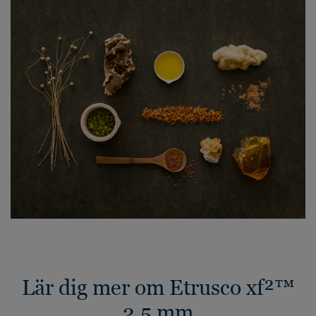
Lär dig mer om Etrusco xf²™
2.5 mm