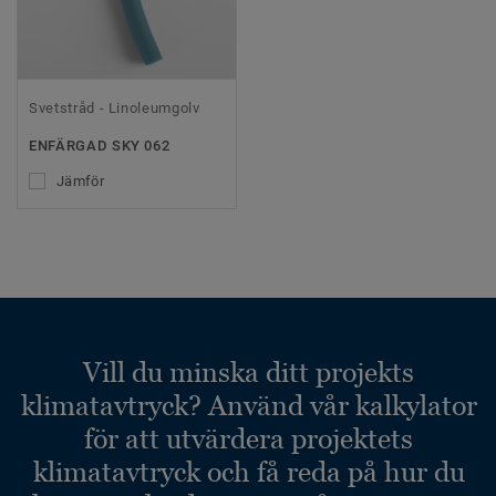
Svetstråd - Linoleumgolv
ENFÄRGAD SKY 062
Jämför
Vill du minska ditt projekts
klimatavtryck? Använd vår kalkylator
för att utvärdera projektets
klimatavtryck och få reda på hur du