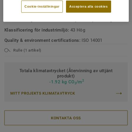
Cookie-inställningar
Acceptera alla cookies
Klassificering för bostadsmiljö:
23 Hög
Klassificering för kommersiell miljö:
34 Mycket hög trafik
Klassificering för industrimiljö:
43 Hög
Quality & environment certifications:
ISO 14001
Rulle (1 artikel)
Totala klimatavtrycket (Återvinning av uttjänt
produkt)
2
-1.92 kg CO
/m
2
MITT PROJEKTS KLIMATAVTRYCK
KONTAKTA OSS