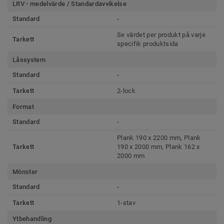
LRV - medelvärde / Standardavvikelse
Standard
-
Se värdet per produkt på varje
Tarkett
specifik produktsida
Låssystem
Standard
-
Tarkett
2-lock
Format
Standard
-
Plank 190 x 2200 mm, Plank
Tarkett
190 x 2000 mm, Plank 162 x
2000 mm
Mönster
Standard
-
Tarkett
1-stav
Ytbehandling