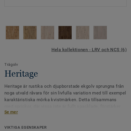
Hela kollektionen - LRV och NCS (6)
Trägolv
Heritage
Heritage är rustika och djupborstade ekgolv sprungna från
noga utvald råvara för sin livfulla variation med till exempel
karaktäristiska mörka kvistmärken. Detta tillsammans
med sprickor, där vissa inte är fullt spacklade, förstärker
Se mer
den rustika charmen och skänker golvet patina. Golven
ytbehandlas med hårdvaxolja och kommer i flera noggrant
utvalda färger.
VIKTIGA EGENSKAPER