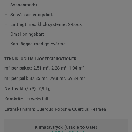
Svanenmärkt
Se vår
sorteringsbok
Lättlagt med klicksystemet 2-Lock
Omslipningsbart
Kan läggas med golvvärme
TEKNIK- OCH MILJÖSPECIFIKATIONER
m² per paket:
2,51 m², 2,28 m², 1,94 m²
m² per pall:
87,85 m², 79,8 m², 69,84 m²
Nettovikt (/m²):
7,9 kg
Karaktär:
Uttrycksfull
Latinskt namn:
Quercus Robur & Quercus Petraea
Klimatavtryck (Cradle to Gate)
2