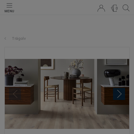
0
MENU
Trägolv