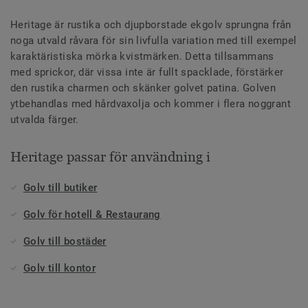
Heritage är rustika och djupborstade ekgolv sprungna från
noga utvald råvara för sin livfulla variation med till exempel
karaktäristiska mörka kvistmärken. Detta tillsammans
med sprickor, där vissa inte är fullt spacklade, förstärker
den rustika charmen och skänker golvet patina. Golven
ytbehandlas med hårdvaxolja och kommer i flera noggrant
utvalda färger.
Heritage passar för användning i
Golv till butiker
Golv för hotell & Restaurang
Golv till bostäder
Golv till kontor