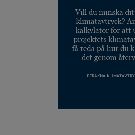
Veneto GREY 793
Vill du minska dit
Ref. 1863793
klimatavtryck? A
kalkylator för att
Veneto HORIZON 663
Ref. 1863663
projektets klimata
få reda på hur du 
det genom återv
BERÄKNA KLIMATAVTRY