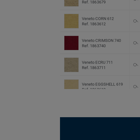
Ref. 1863679
Veneto CORN 612
Ref. 1863612
Veneto CRIMSON 740
Ref. 1863740
Veneto ECRU 711
Ref. 1863711
Veneto EGGSHELL 619
Ref. 1863619
Veneto FOG 703
Ref. 1863703
Veneto GRAPHITE 906
Ref. 1863906