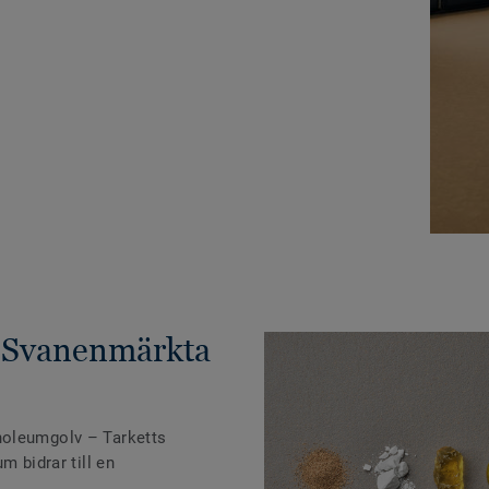
 Svanenmärkta
noleumgolv – Tarketts
m bidrar till en