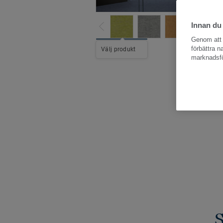
Innan du
Genom att k
Hela kollektio
förbättra 
Välj produkt
marknadsfö
S