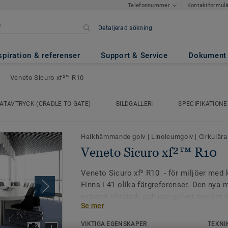
Kontaktformul
Telefonnummer
Detaljerad sökning
²™ R10
spiration & referenser
Support & Service
Dokument
Veneto Sicuro xf²™ R10
ATAVTRYCK (CRADLE TO GATE)
BILDGALLERI
SPECIFIKATIONE
Halkhämmande golv
|
Linoleumgolv
|
Cirkulära
Veneto Sicuro xf²™ R10
Veneto Sicuro xf² R10 - för miljöer med 
Finns i 41 olika färgreferenser. Den nya m
extremt slitstark och gör golvet mycket 
Se mer
underhålla utan vax eller polish.
VIKTIGA EGENSKAPER
TEKNI