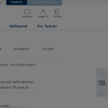
PROFFS
PRIVATPERSONER
är
0
Prover
Kontakt
Logga in
Hållbarhet
Om Tarkett
R
DOKUMENT
LÄS MER
 plast- och linoleumgolv
Välj en 
krav på halksäkerhet.
kr
Skicka 
attare xf²-ytan är
Välj pro
enkelt att rengöra och
K- OCH