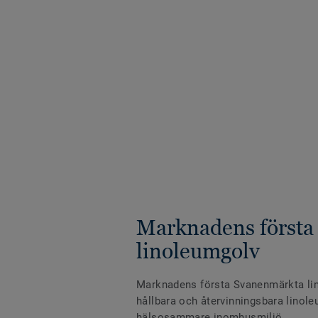
Marknadens första
linoleumgolv
Marknadens första Svanenmärkta li
hållbara och återvinningsbara linoleu
hälsosammare inomhusmiljö.