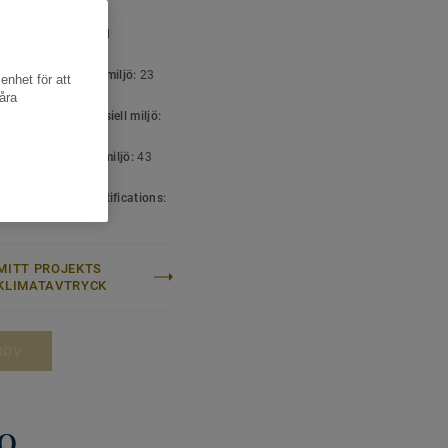
SPECIFIKATIONER
ttyp:
Linoleum med
ksida
icering för bostadsmiljö:
23
enhet för att
åra
icering för kommersiell miljö:
ket hög trafik
icering för industrimiljö:
43
 & environment certifications:
001
MITT PROJEKTS
KLIMATAVTRYCK
ROV
10