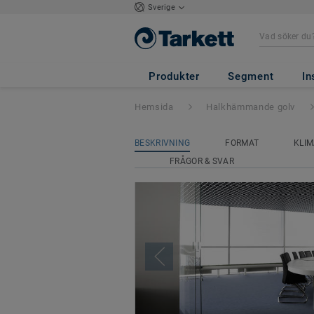
Sverige
Veneto Sicuro xf
Produkter
Segment
In
Hemsida
Halkhämmande golv
BESKRIVNING
FORMAT
KLIM
FRÅGOR & SVAR