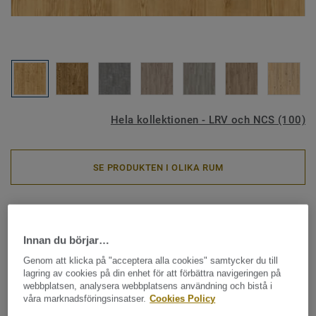
Hela kollektionen - LRV och NCS (100)
SE PRODUKTEN I OLIKA RUM
Vinylklick & LVT
iD Inspiration 55 - Classic Pine
Innan du börjar…
NATURAL
Genom att klicka på "acceptera alla cookies" samtycker du till
lagring av cookies på din enhet för att förbättra navigeringen på
webbplatsen, analysera webbplatsens användning och bistå i
iD Inspiration har fått en förbättrad modularitet som som
våra marknadsföringsinsatser.
Cookies Policy
gör det enkelt att förändra ett utrymme snabbt och enkelt