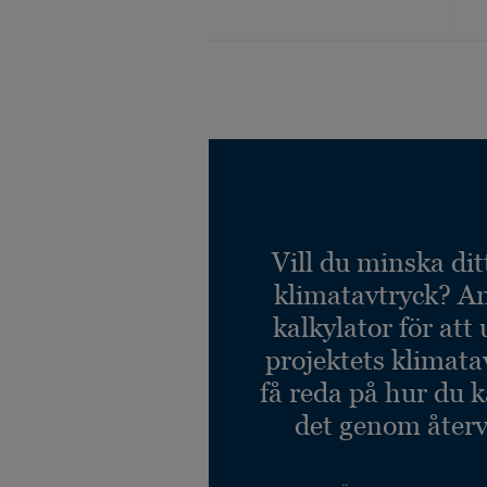
Vill du minska dit
klimatavtryck? A
kalkylator för att
projektets klimata
få reda på hur du 
det genom återv