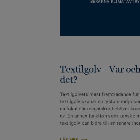
BERÄKNA KLIMATAVTRY
Textilgolv - Var oc
det?
Textilgolvets mest framträdande funk
textilgolv skapar en tystare miljö so
en lokal där människor behöver konce
av. En annan funktion som kanske må
textilgolv kan bidra till en renare in
LÄS MER