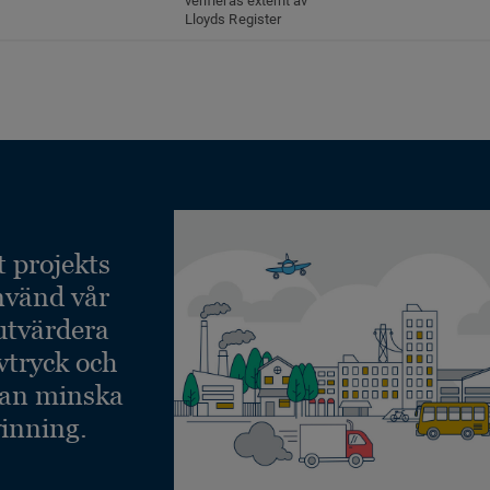
verifieras externt av
Lloyds Register
t projekts
nvänd vår
 utvärdera
vtryck och
kan minska
inning.