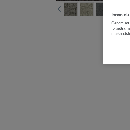
Innan du
Hela kollektio
Genom att k
förbättra 
marknadsfö