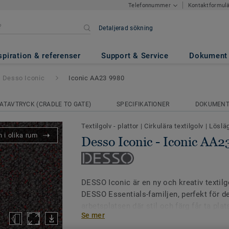
Kontaktformul
Telefonnummer
Detaljerad sökning
onic AA23 9980
spiration & referenser
Support & Service
Dokument
Desso Iconic
Iconic AA23 9980
ATAVTRYCK (CRADLE TO GATE)
SPECIFIKATIONER
DOKUMEN
Textilgolv - plattor
|
Cirkulära textilgolv
|
Löslä
 i olika rum
Desso Iconic - Iconic AA
DESSO Iconic är en ny och kreativ textil
DESSO Essentials-familjen, perfekt för 
arbetsplatsen där stil och färg får ta pla
Se mer
tuftningsmetoden ger textilplattan ett tak