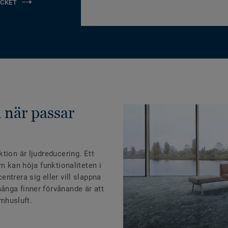
CKET
h när passar
tion är ljudreducering. Ett
m kan höja funktionaliteten i
ntrera sig eller vill slappna
nga finner förvånande är att
omhusluft.