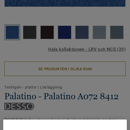
Hela kollektionen - LRV och NCS (39)
SE PRODUKTEN I OLIKA RUM
Textilgolv - plattor
|
Lösläggning
Palatino - Palatino A072 8412
DESSO Palatino har en lyxig och elegant känsla med en
tvistad skuren lugg och som dessutom erbjuder hög