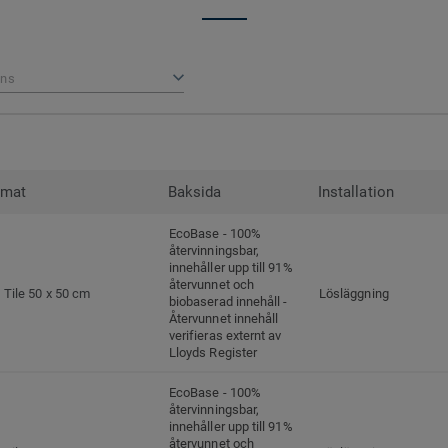
ns
rmat
Baksida
Installation
EcoBase - 100%
återvinningsbar,
innehåller upp till 91%
återvunnet och
Tile 50 x 50 cm
Lösläggning
biobaserad innehåll -
Återvunnet innehåll
verifieras externt av
Lloyds Register
EcoBase - 100%
återvinningsbar,
innehåller upp till 91%
återvunnet och