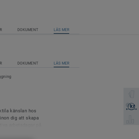
R
DOKUMENT
LÄS MER
R
DOKUMENT
LÄS MER
ggning
Välj en 
kr
Skicka 
ktila känslan hos
inon dig att skapa
Välj pro
tiva arbetsdagar på