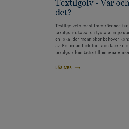
Textilgolv - Var oc
det?
Textilgolvets mest framträdande funk
textilgolv skapar en tystare miljö so
en lokal där människor behöver konce
av. En annan funktion som kanske må
textilgolv kan bidra till en renare in
LÄS MER