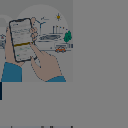
20 plattor per paket
5 m² per paket
44 paket per pall