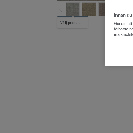
Innan du
Hela kollektio
Välj produkt
Genom att k
förbättra 
marknadsfö