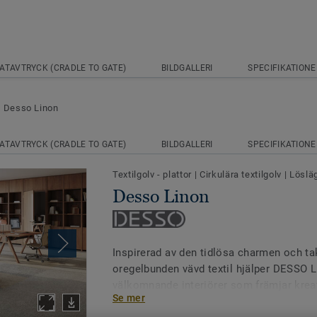
ATAVTRYCK (CRADLE TO GATE)
BILDGALLERI
SPECIFIKATIONE
Desso Linon
ATAVTRYCK (CRADLE TO GATE)
BILDGALLERI
SPECIFIKATIONE
Textilgolv - plattor
|
Cirkulära textilgolv
|
Löslä
Desso Linon
Inspirerad av den tidlösa charmen och ta
oregelbunden vävd textil hjälper DESSO L
välkomnande interiörer som främjar krea
Se mer
kontoret.