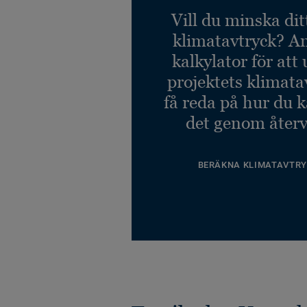
Vill du minska dit
Desso Linon AD60 2923
klimatavtryck? A
B8 50x50
Ref. 712336009
kalkylator för att
projektets klimata
få reda på hur du 
det genom återv
BERÄKNA KLIMATAVTRY