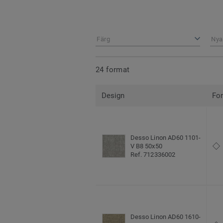
Färg
Nya
24 format
Design
Fo
Desso Linon AD60 1101-
V B8 50x50
Ref. 712336002
Desso Linon AD60 1610-