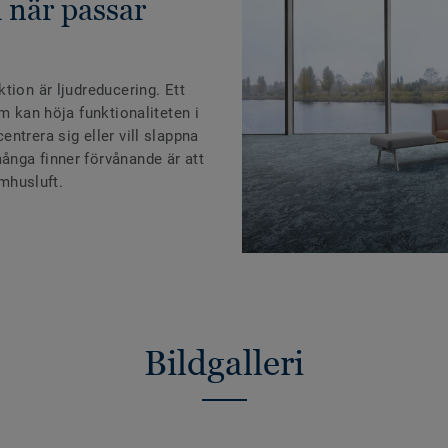
h när passar
tion är ljudreducering. Ett
m kan höja funktionaliteten i
ntrera sig eller vill slappna
nga finner förvånande är att
omhusluft.
Bildgalleri