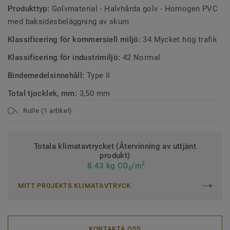
Produkttyp:
Golvmaterial - Halvhårda golv - Homogen PVC
med baksidesbeläggning av skum
Klassificering för kommersiell miljö:
34 Mycket hög trafik
Klassificering för industrimiljö:
42 Normal
Bindemedelsinnehåll:
Type II
Total tjocklek, mm:
3,50 mm
Rulle (1 artikel)
Totala klimatavtrycket (Återvinning av uttjänt
produkt)
2
8.43 kg CO
/m
2
MITT PROJEKTS KLIMATAVTRYCK
KONTAKTA OSS