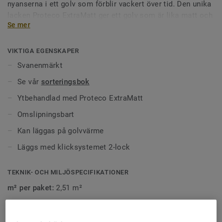
nyanserna i ett golv som förblir vackert över tid. Den unika
lacken Proteco ExtraMatt ger ett golv som är lika matt och
Se mer
känns lika sidenlent som oljat eller obehandlat trä. Det är
den innovativa ytbehandlingen som för första gången
kombinerar den naturliga ytan av ett oljat golv med den
VIKTIGA EGENSKAPER
enkla skötseln av ett lackat.
Svanenmärkt
Se vår
sorteringsbok
Ytbehandlad med Proteco ExtraMatt
Omslipningsbart
Kan läggas på golvvärme
Läggs med klicksystemet 2-lock
TEKNIK- OCH MILJÖSPECIFIKATIONER
m² per paket:
2,51 m²
m² per pall:
87,85 m²