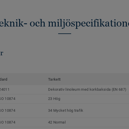
eknik- och miljöspecifikation
r
dard
Tarkett
24011
Dekorativ linoleum med korkbaksida (EN 687)
SO 10874
23 Hög
SO 10874
34 Mycket hög trafik
SO 10874
42 Normal