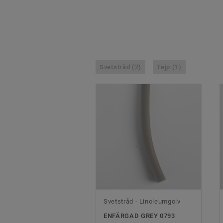
Svetstråd (2)
Tejp (1)
Svetstråd - Linoleumgolv
ENFÄRGAD GREY 0793