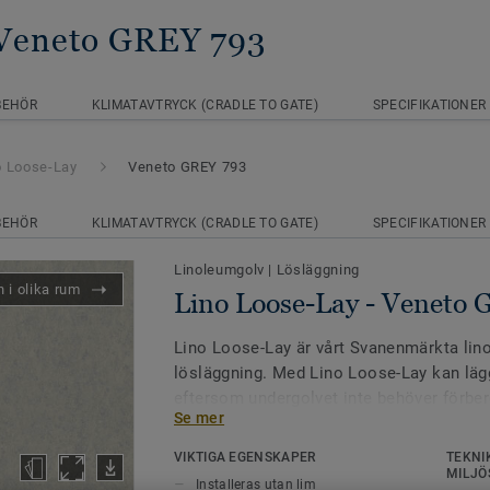
 Veneto GREY 793
BEHÖR
KLIMATAVTRYCK (CRADLE TO GATE)
SPECIFIKATIONER
o Loose-Lay
Veneto GREY 793
BEHÖR
KLIMATAVTRYCK (CRADLE TO GATE)
SPECIFIKATIONER
Linoleumgolv
|
Lösläggning
 i olika rum
Lino Loose-Lay - Veneto
Lino Loose-Lay är vårt Svanenmärkta lin
lösläggning. Med Lino Loose-Lay kan lä
eftersom undergolvet inte behöver förber
Se mer
används något lim som måste torka. Ett b
med fuktig betong eller vid snabba renove
VIKTIGA EGENSKAPER
TEKNI
baksida av kork ger Lino Loose-Lay en 
MILJÖ
Installeras utan lim