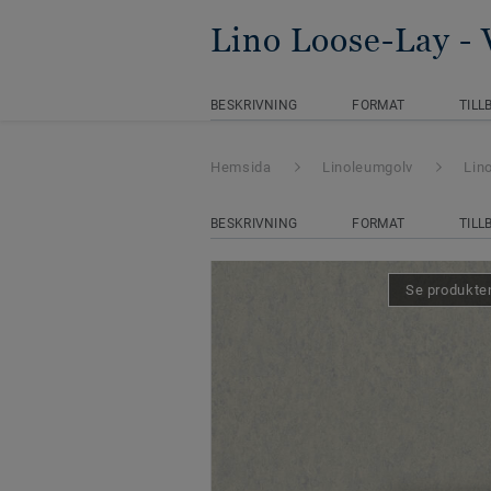
Lino Loose-Lay
-
BESKRIVNING
FORMAT
TILL
Hemsida
Linoleumgolv
Lin
BESKRIVNING
FORMAT
TILL
Se produkten