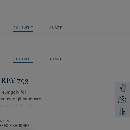
DOKUMENT
LÄS MER
DOKUMENT
LÄS MER
 GREY 793
Beställ 
oleumgolv för
ggningen gå snabbare
kr
Skicka 
edas och det inte
Jämför
ra val i nya byggnader
ringar. Tack vare sin
K- OCH
stegljudsdämning om 14
SPECIFIKATIONER