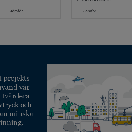
X LINO LOOSE-LAY
Jämför
Jämför
t projekts
nvänd vår
 utvärdera
vtryck och
kan minska
inning.