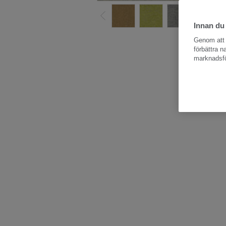
Innan du
Hela kollektio
Genom att k
förbättra 
marknadsfö