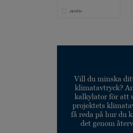
Jämför
Vill du minska dit
klimatavtryck? A
kalkylator för att
projektets klimata
få reda på hur du 
det genom återv