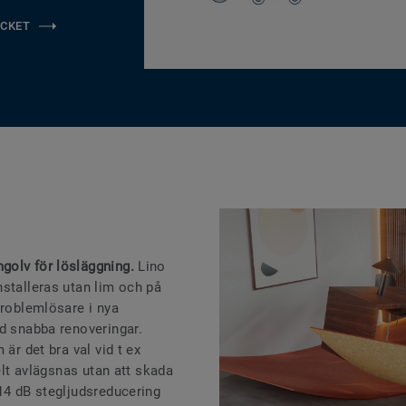
CKET
golv för lösläggning.
Lino
nstalleras utan lim och på
problemlösare i nya
id snabba renoveringar.
 är det bra val vid t ex
kelt avlägsnas utan att skada
14 dB stegljudsreducering