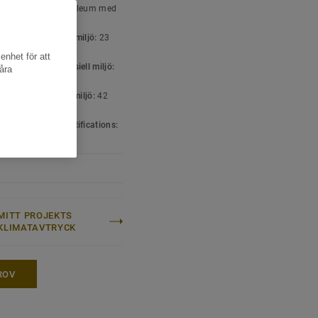
ttyp:
Dekorativ linoleum med
ksida (EN 687)
sisk marmorerat mönster
icering för bostadsmiljö:
23
enhet för att
icering för kommersiell miljö:
åra
ket hög trafik
icering för industrimiljö:
42
l
 & environment certifications:
001
MITT PROJEKTS
KLIMATAVTRYCK
ROV