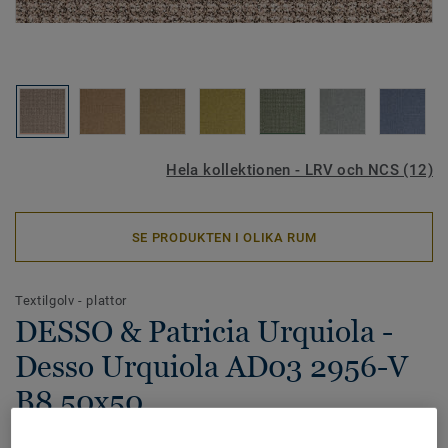
Hela kollektionen - LRV och NCS (12)
SE PRODUKTEN I OLIKA RUM
Textilgolv - plattor
DESSO & Patricia Urquiola -
Desso Urquiola AD03 2956-V
B8 50x50