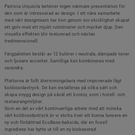
Patricia Urquiola behöver ingen närmare presentation för
den som är intresserad av design. I ett nära samarbete
med vårt designteam har hon genom sin skicklighet skapat
ett golv med ett mjukt rutmönster och mycket djup. Den
visuella effekten blir texturerad och nästan
tredimensionell.
Färgpaletten består av 12 kulörer i neutrala, dämpade toner
och ljusare accenter. Samtliga kan kombineras med
varandra.
Plattorna är fullt återvinningsbara med imponerade lågt
koldioxidavtryck. De kan installeras på olika sätt och
skapa snygg design på såväl ett kontor, som i hotell- och
restaurangmiljöer.
Som en del av vårt kontinuerliga arbete med att minska
vårt koldioxidavtryck är vi stolta över att kunna lansera en
ny och förbättrad EcoBase-baksida, där en fossil
ingrediens har bytts ut till en ny biobaserad