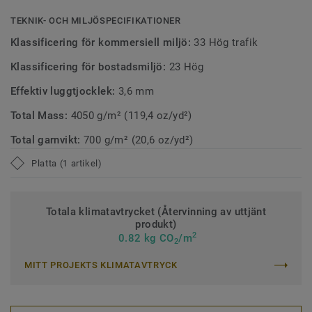
huvudingrediens.
TEKNIK- OCH MILJÖSPECIFIKATIONER
Klassificering för kommersiell miljö:
33 Hög trafik
Klassificering för bostadsmiljö:
23 Hög
Effektiv luggtjocklek:
3,6 mm
Total Mass:
4050 g/m² (119,4 oz/yd²)
Total garnvikt:
700 g/m² (20,6 oz/yd²)
Platta (1 artikel)
Totala klimatavtrycket (Återvinning av uttjänt
produkt)
2
0.82 kg CO
/m
2
MITT PROJEKTS KLIMATAVTRYCK