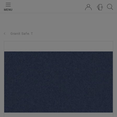
0
MENU
Granit Safe. T