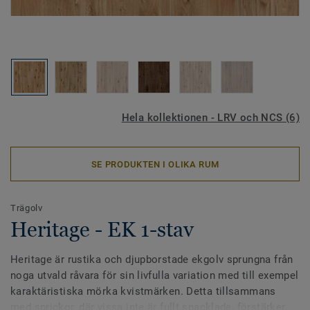
Hela kollektionen - LRV och NCS (6)
SE PRODUKTEN I OLIKA RUM
Trägolv
Heritage - EK 1-stav
Heritage är rustika och djupborstade ekgolv sprungna från
noga utvald råvara för sin livfulla variation med till exempel
karaktäristiska mörka kvistmärken. Detta tillsammans
med sprickor, där vissa inte är fullt spacklade, förstärker