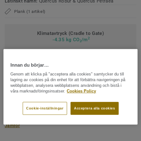
Latinskt namn:
Quercus Robur & Quercus Petraea
Plank (1 artikel)
Klimatavtryck (Cradle to Gate)
2
-4.35 kg CO
/m
2
MITT PROJEKTS KLIMATAVTRYCK
Innan du börjar…
Genom att klicka på "acceptera alla cookies" samtycker du till
KONTAKTA OSS
lagring av cookies på din enhet för att förbättra navigeringen på
webbplatsen, analysera webbplatsens användning och bistå i
våra marknadsföringsinsatser.
Cookies Policy
BESTÄLL PROV
Cookie-inställningar
Acceptera alla cookies
Jämför