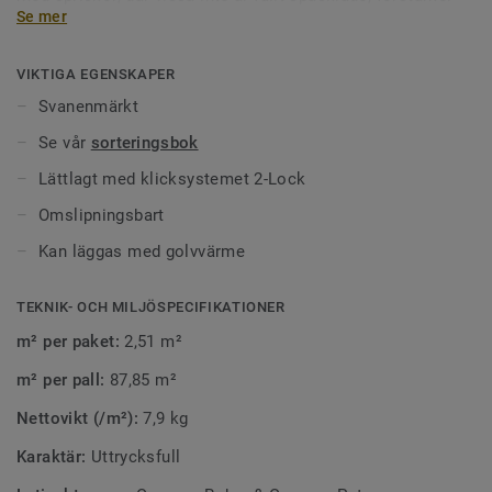
Se mer
den rustika charmen och skänker golvet patina. Golven
ytbehandlas med hårdvaxolja och kommer i flera noggrant
utvalda färger.
VIKTIGA EGENSKAPER
Svanenmärkt
Se vår
sorteringsbok
Lättlagt med klicksystemet 2-Lock
Omslipningsbart
Kan läggas med golvvärme
TEKNIK- OCH MILJÖSPECIFIKATIONER
m² per paket:
2,51 m²
m² per pall:
87,85 m²
Nettovikt (/m²):
7,9 kg
Karaktär:
Uttrycksfull