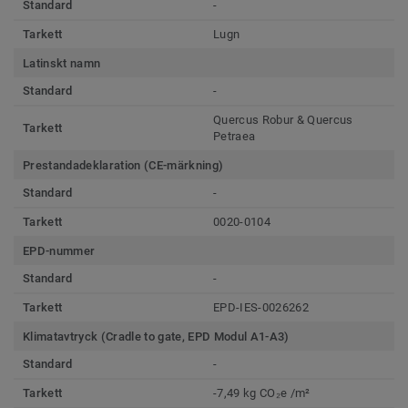
Standard
-
Tarkett
Lugn
Latinskt namn
Standard
-
Quercus Robur & Quercus
Tarkett
Petraea
Prestandadeklaration (CE-märkning)
Standard
-
Tarkett
0020-0104
EPD-nummer
Standard
-
Tarkett
EPD-IES-0026262
Klimatavtryck (Cradle to gate, EPD Modul A1-A3)
Standard
-
Tarkett
-7,49 kg CO₂e /m²