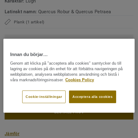
Karaktär:
Lugn
Latinskt namn:
Quercus Robur & Quercus Petraea
Plank (1 artikel)
Klimatavtryck (Cradle to Gate)
2
-4.09 kg CO
/m
2
Innan du börjar…
MITT PROJEKTS KLIMATAVTRYCK
Genom att klicka på "acceptera alla cookies" samtycker du till
lagring av cookies på din enhet för att förbättra navigeringen på
webbplatsen, analysera webbplatsens användning och bistå i
våra marknadsföringsinsatser.
Cookies Policy
KONTAKTA OSS
Cookie-inställningar
Acceptera alla cookies
BESTÄLL PROV
Jämför