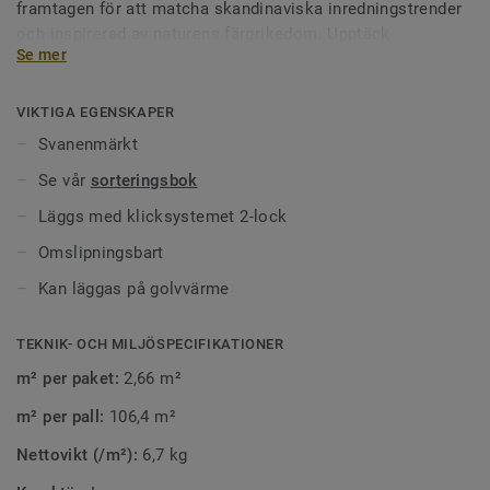
framtagen för att matcha skandinaviska inredningstrender
och inspirerad av naturens färgrikedom. Upptäck
Se mer
skönheten och den stora variationen och låt dig inspireras
av naturens egen design.
VIKTIGA EGENSKAPER
Svanenmärkt
Se vår
sorteringsbok
Läggs med klicksystemet 2-lock
Omslipningsbart
Kan läggas på golvvärme
TEKNIK- OCH MILJÖSPECIFIKATIONER
m² per paket:
2,66 m²
m² per pall:
106,4 m²
Nettovikt (/m²):
6,7 kg