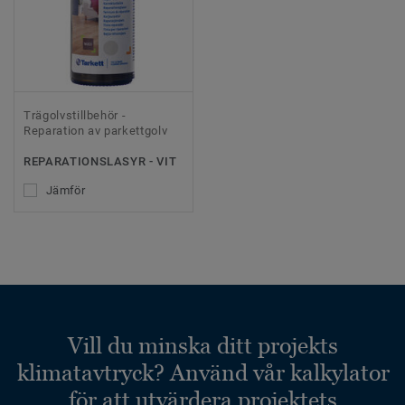
Trägolvstillbehör -
Reparation av parkettgolv
REPARATIONSLASYR - VIT
Jämför
Vill du minska ditt projekts
klimatavtryck? Använd vår kalkylator
för att utvärdera projektets