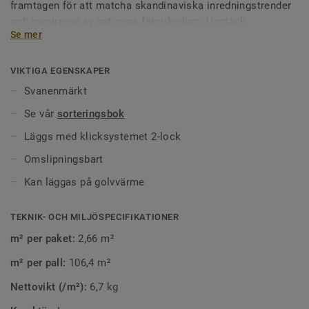
framtagen för att matcha skandinaviska inredningstrender
och inspirerad av naturens färgrikedom. Upptäck
Se mer
skönheten och den stora variationen och låt dig inspireras
av naturens egen design.
VIKTIGA EGENSKAPER
Svanenmärkt
Se vår
sorteringsbok
Läggs med klicksystemet 2-lock
Omslipningsbart
Kan läggas på golvvärme
TEKNIK- OCH MILJÖSPECIFIKATIONER
m² per paket:
2,66 m²
m² per pall:
106,4 m²
Nettovikt (/m²):
6,7 kg