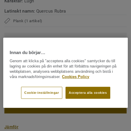
Karaktär:
Lugn
Latinskt namn:
Quercus Rubra
Plank (1 artikel)
Klimatavtryck (Cradle to Gate)
2
-4.09 kg CO
/m
2
Innan du börjar…
MITT PROJEKTS KLIMATAVTRYCK
Genom att klicka på "acceptera alla cookies" samtycker du till
lagring av cookies på din enhet för att förbättra navigeringen på
webbplatsen, analysera webbplatsens användning och bistå i
våra marknadsföringsinsatser.
Cookies Policy
KONTAKTA OSS
Cookie-inställningar
Acceptera alla cookies
BESTÄLL PROV
Jämför