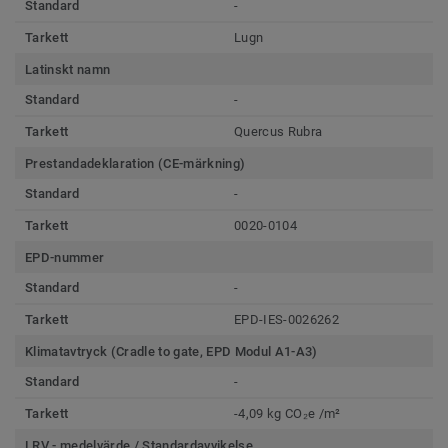
Standard
-
Tarkett
Lugn
Latinskt namn
Standard
-
Tarkett
Quercus Rubra
Prestandadeklaration (CE-märkning)
Standard
-
Tarkett
0020-0104
EPD-nummer
Standard
-
Tarkett
EPD-IES-0026262
Klimatavtryck (Cradle to gate, EPD Modul A1-A3)
Standard
-
Tarkett
-4,09 kg CO₂e /m²
LRV - medelvärde / Standardavvikelse