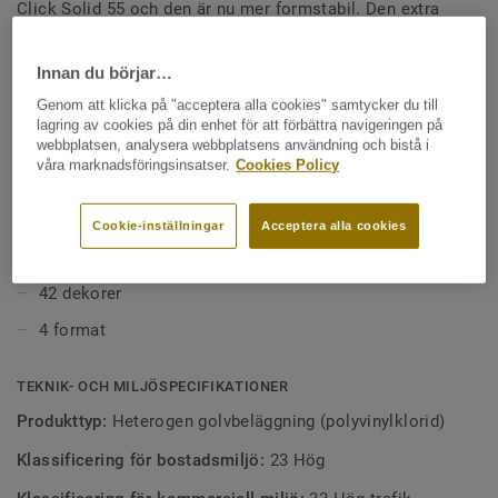
Click Solid 55 och den är nu mer formstabil. Den extra
stabiliteten gör att det kan läggas direkt på ett befintligt
Se mer
golv och på klinkerplattor med tunna fogar (se
Innan du börjar…
läggningsanvisningen).
Genom att klicka på "acceptera alla cookies" samtycker du till
VIKTIGA EGENSKAPER
lagring av cookies på din enhet för att förbättra navigeringen på
Skapad för miljöer med hög trafik
webbplatsen, analysera webbplatsens användning och bistå i
våra marknadsföringsinsatser.
Cookies Policy
Snabb installation
Enkel renovering
Cookie-inställningar
Acceptera alla cookies
Litet och enkelt underhåll
42 dekorer
4 format
TEKNIK- OCH MILJÖSPECIFIKATIONER
Produkttyp:
Heterogen golvbeläggning (polyvinylklorid)
Klassificering för bostadsmiljö:
23 Hög