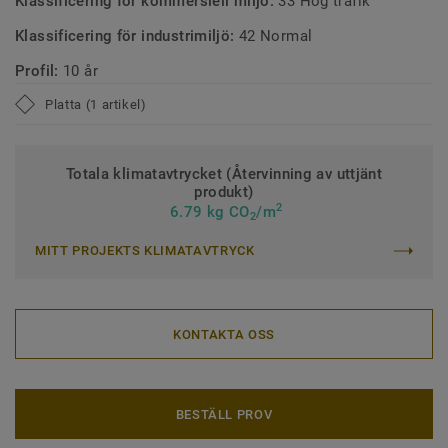
Klassificering för kommersiell miljö:
33 Hög trafik
Klassificering för industrimiljö:
42 Normal
Profil:
10 år
Platta (1 artikel)
Totala klimatavtrycket (Återvinning av uttjänt
produkt)
2
6.79 kg CO
/m
2
MITT PROJEKTS KLIMATAVTRYCK
KONTAKTA OSS
BESTÄLL PROV