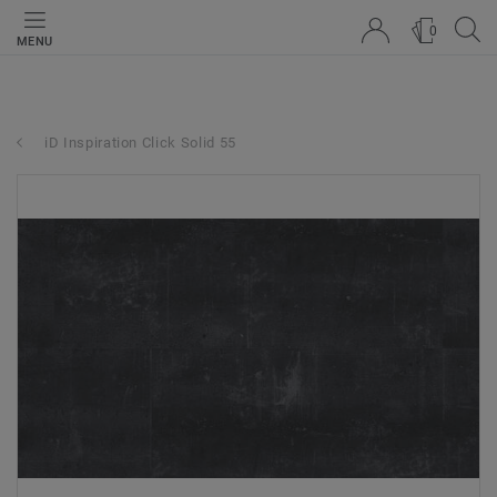
0
MENU
iD Inspiration Click Solid 55