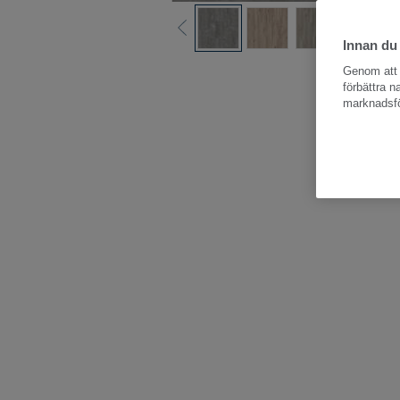
Innan du
Hela kollektio
Genom att k
förbättra 
marknadsfö