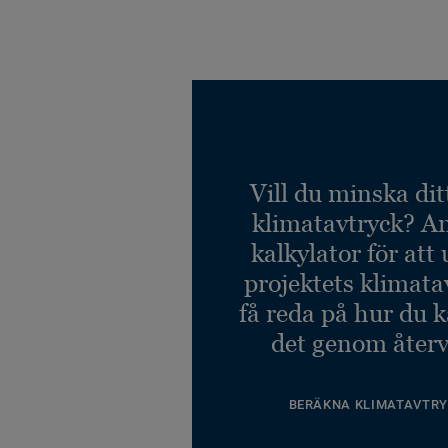
Vill du minska dit
klimatavtryck? A
kalkylator för att
projektets klimata
få reda på hur du 
det genom återv
BERÄKNA KLIMATAVTRY