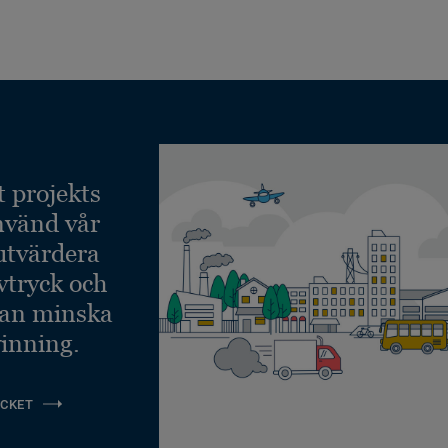
t projekts
nvänd vår
 utvärdera
vtryck och
kan minska
inning.
CKET