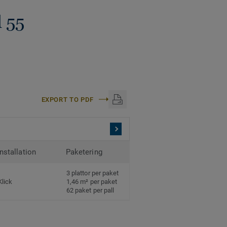
d 55
EXPORT TO PDF
Installation
Paketering
3 plattor per paket
Klick
1,46 m² per paket
62 paket per pall