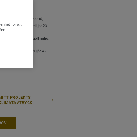
K- OCH
SPECIFIKATIONER
ttyp:
Heterogen
äggning (polyvinylklorid)
enhet för att
icering för bostadsmiljö:
23
åra
icering för kommersiell miljö:
 trafik
icering för industrimiljö:
42
l
10 år
MITT PROJEKTS
KLIMATAVTRYCK
ROV