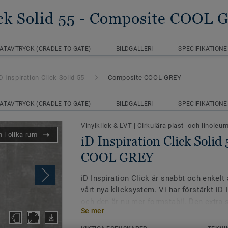
ck Solid 55
- Composite COOL 
ATAVTRYCK (CRADLE TO GATE)
BILDGALLERI
SPECIFIKATIONE
D Inspiration Click Solid 55
Composite COOL GREY
ATAVTRYCK (CRADLE TO GATE)
BILDGALLERI
SPECIFIKATIONE
Vinylklick & LVT
|
Cirkulära plast- och linoleu
 i olika rum
iD Inspiration Click Solid
COOL GREY
iD Inspiration Click är snabbt och enkelt 
vårt nya klicksystem. Vi har förstärkt iD 
och den är nu mer formstabil. Den extra st
Se mer
kan läggas direkt på ett befintligt golv o
tunna fogar (se läggningsanvisningen).