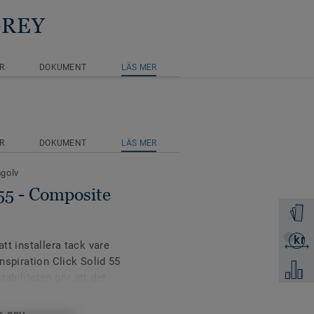
GREY
R
DOKUMENT
LÄS MER
R
DOKUMENT
LÄS MER
mgolv
 55 - Composite
Beställ 
kr
Skicka 
att installera tack vare
Inspiration Click Solid 55
Jämför
abiliteten gör att det
ch på klinkerplattor med