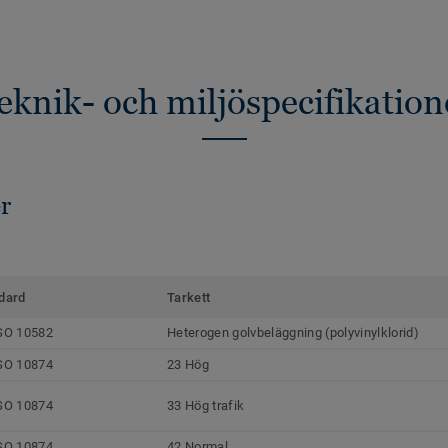
eknik- och miljöspecifikation
r
dard
Tarkett
SO 10582
Heterogen golvbeläggning (polyvinylklorid)
SO 10874
23 Hög
SO 10874
33 Hög trafik
SO 10874
42 Normal