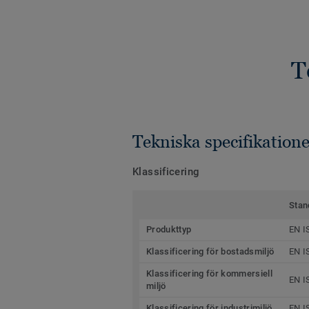
T
Tekniska specifikatione
Klassificering
Stan
Produkttyp
EN I
Klassificering för bostadsmiljö
EN I
Klassificering för kommersiell
EN I
miljö
Klassificering för industrimiljö
EN I