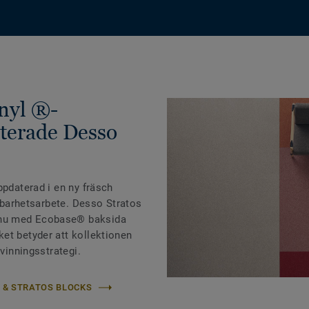
nyl ®-
terade Desso
ppdaterad i en ny fräsch
llbarhetsarbete. Desso Stratos
nu med Ecobase® baksida
et betyder att kollektionen
rvinningsstrategi.
 & STRATOS BLOCKS