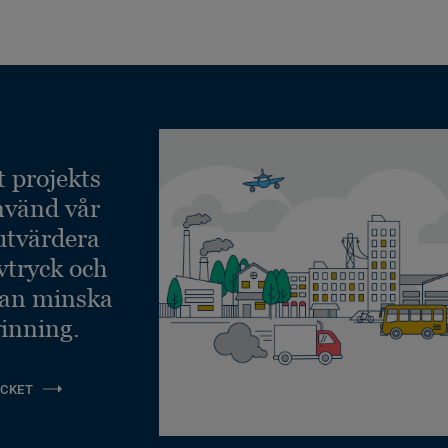
Återvunnet innehåll
verifieras externt av
Lloyds Register
EcoBase - 100%
återvinningsbar,
innehåller upp till 91%
återvunnet och
Tile 50 x 50 cm
Lösläggning
biobaserad innehåll -
Återvunnet innehåll
t projekts
verifieras externt av
nvänd vår
Lloyds Register
 utvärdera
vtryck och
kan minska
inning.
CKET