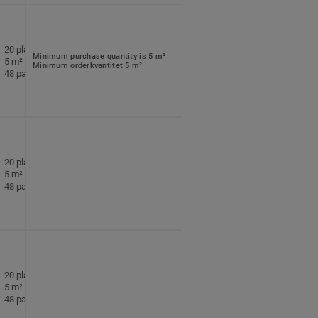
20 plattor per paket
Minimum purchase quantity is 5 m²
5 m² per paket
Minimum orderkvantitet 5 m²
48 paket per pall
20 plattor per paket
5 m² per paket
48 paket per pall
20 plattor per paket
5 m² per paket
48 paket per pall