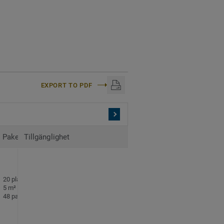
EXPORT TO PDF
Paketering
Tillgänglighet
20 plattor per paket
5 m² per paket
48 paket per pall