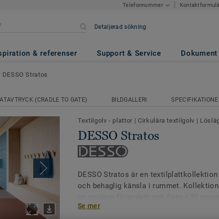
Kontaktformul
Telefonnummer
Detaljerad sökning
spiration & referenser
Support & Service
Dokument
DESSO Stratos
ATAVTRYCK (CRADLE TO GATE)
BILDGALLERI
SPECIFIKATIONE
Textilgolv - plattor
|
Cirkulära textilgolv
|
Löslä
DESSO Stratos
DESSO Stratos är en textilplattkollekti
och behaglig känsla i rummet. Kollektio
en modern färgpalett och finns i 32 noggr
Se mer
vilket ger goda möjligheter att skapa ge