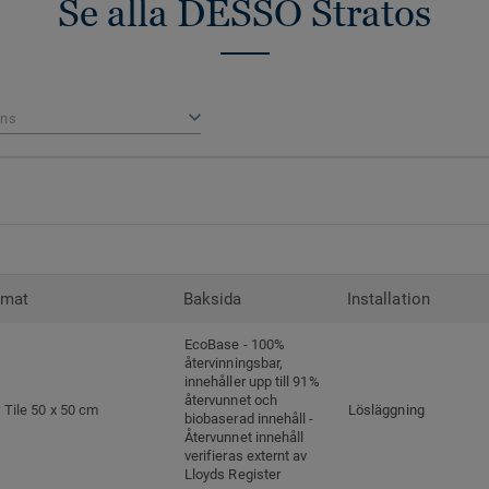
Se alla DESSO Stratos
ns
rmat
Baksida
Installation
EcoBase - 100%
återvinningsbar,
innehåller upp till 91%
återvunnet och
Tile 50 x 50 cm
Lösläggning
biobaserad innehåll -
Återvunnet innehåll
verifieras externt av
Lloyds Register