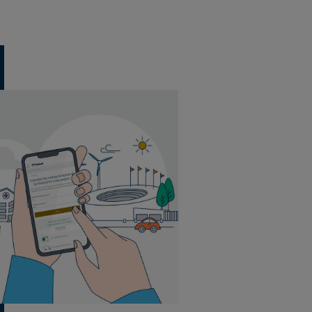
48 paket per pall
20 plattor per paket
5 m² per paket
48 paket per pall