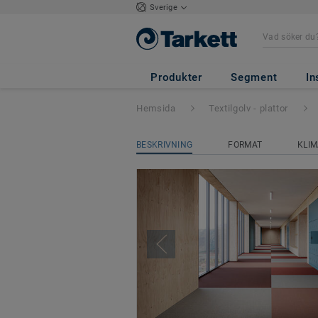
Sverige
DESSO Stratos
Produkter
Segment
In
Hemsida
Textilgolv - plattor
BESKRIVNING
FORMAT
KLIM