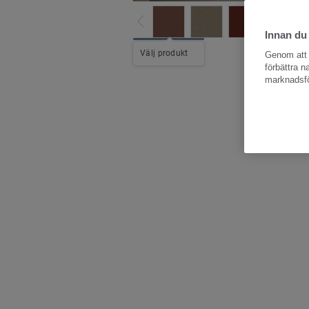
Innan du
Hela kollektio
Välj produkt
Genom att k
förbättra 
marknadsfö