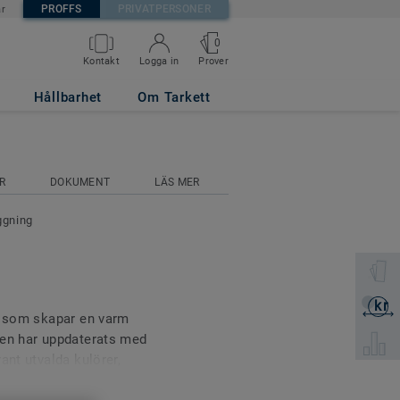
PROFFS
PRIVATPERSONER
är
0
Prover
Kontakt
Logga in
Hållbarhet
Om Tarkett
R
DOKUMENT
LÄS MER
ggning
Välj en 
kr
Skicka 
on som skapar en varm
nen har uppdaterats med
Välj pro
ant utvalda kulörer,
nomtänkta och flexibla