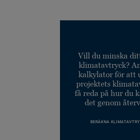
Stratos A138 2056
Ref. 710034048
Vill du minska dit
klimatavtryck? A
kalkylator för att
projektets klimata
få reda på hur du 
det genom återv
BERÄKNA KLIMATAVTRY