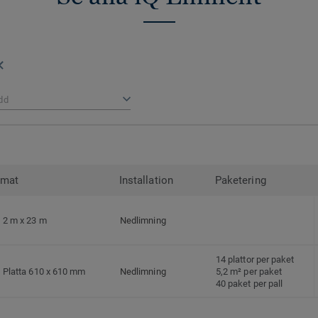
dd
rmat
Installation
Paketering
2 m x 23 m
Nedlimning
14 plattor per paket
Platta 610 x 610 mm
Nedlimning
5,2 m² per paket
40 paket per pall