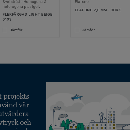
Svetstråd - Homogena &
Elafono
heterogena plastgolv
ELAFONO 2,0 MM - CORK
FLERFÄRGAD LIGHT BEIGE
0193
Jämför
Jämför
t projekts
nvänd vår
 utvärdera
vtryck och