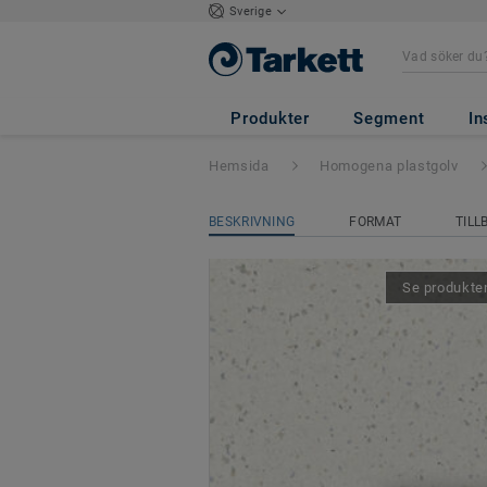
Sverige
iQ Eminent
- Em
Produkter
Segment
In
Hemsida
Homogena plastgolv
BESKRIVNING
FORMAT
TILL
Se produkten