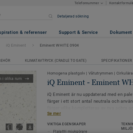
Kontaktformul
Telefonnummer
Detaljerad sökning
inent WHITE 0904
spiration & referenser
Support & Service
Dokument
iQ Eminent
Eminent WHITE 0904
BEHÖR
KLIMATAVTRYCK (CRADLE TO GATE)
SPECIFIKATIONER
Homogena plastgolv
|
Våtutrymmen
|
Cirkulära
 i olika rum
iQ Eminent - Eminent W
iQ Eminent är nu uppdaterad med en pale
färger i ett stort antal neutrala och anvä
färger vilka kompletteras av nya sobra a
Se mer
finns i två mönsterbilder där iQ Eminent
iögonfallande design med sina tydliga ac
VIKTIGA EGENSKAPER
TEKNI
färgpalett är framtagen så att den med f
MILJÖ
Ftalatfri mjukgörare