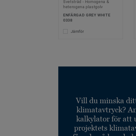
Svetstråd - Homogena &
heterogena plastgolv
ENFÄRGAD GREY WHITE
0338
Jämför
Vill du minska dit
klimatavtryck? A
kalkylator för att
projektets klimata