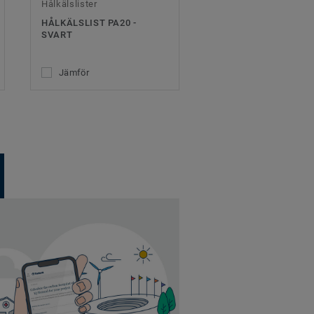
Hålkälslister
HÅLKÄLSLIST PA20 -
SVART
Jämför