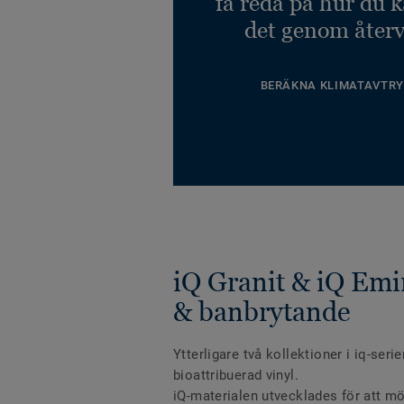
få reda på hur du 
det genom återv
BERÄKNA KLIMATAVTRY
iQ Granit & iQ Emi
& banbrytande
Ytterligare två kollektioner i iq-ser
bioattribuerad vinyl.
iQ-materialen utvecklades för att m