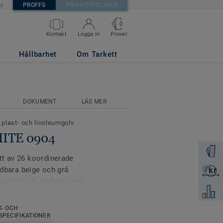
PROFFS
PRIVATPERSONER
är
0
Prover
Kontakt
Logga in
Hållbarhet
Om Tarkett
DOKUMENT
LÄS MER
 plast- och linoleumgolv
HITE 0904
Beställ 
tt av 26 koordinerade
ndbara beige och grå
kr
Skicka 
ccentfärger. Kollektionen
Jämför
 Unisense har en
center. Kollektionens
K- OCH
ördel kan kombineras
SPECIFIKATIONER