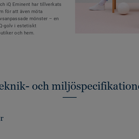
ch iQ Eminent har tillverkats
am för att även möta
vsanpassade mönster – en
Q-golv i estetiskt
butiker och hem.
eknik- och miljöspecifikation
r