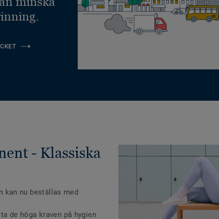
kan minska
inning.
CKET
nent - Klassiska
ien kan nu beställas med
öta de höga kraven på hygien