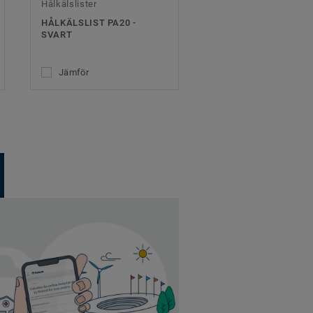
Hålkälslister
HÅLKÄLSLIST PA20 -
SVART
Jämför