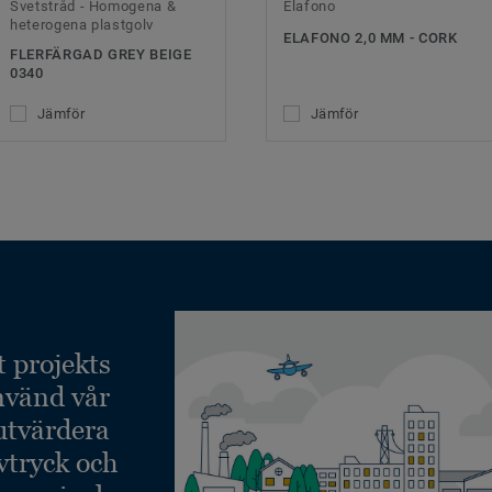
Svetstråd - Homogena &
Elafono
heterogena plastgolv
ELAFONO 2,0 MM - CORK
FLERFÄRGAD GREY BEIGE
0340
Jämför
Jämför
t projekts
nvänd vår
 utvärdera
vtryck och