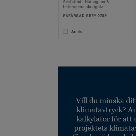
Svetstråd - Homogena &
heterogena plastgolv
ENFÄRGAD GREY 0789
Jämför
Vill du minska dit
klimatavtryck? A
kalkylator för att
projektets klimata