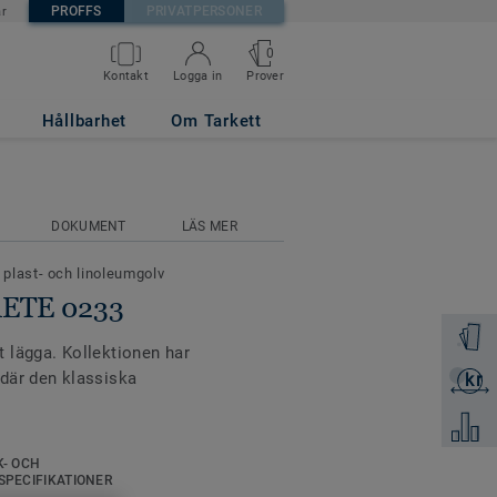
PROFFS
PRIVATPERSONER
är
0
Prover
Kontakt
Logga in
Hållbarhet
Om Tarkett
DOKUMENT
LÄS MER
 plast- och linoleumgolv
RETE 0233
Beställ 
att lägga. Kollektionen har
där den klassiska
kr
Skicka 
Jämför
nordiska grå och beige
K- OCH
 har kompletterats med
SPECIFIKATIONER