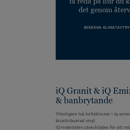
få reda på hur du 
det genom återv
BERÄKNA KLIMATAVTRY
iQ Granit & iQ Emi
& banbrytande
Ytterligare två kollektioner i iq-ser
bioattribuerad vinyl.
iQ-materialen utvecklades för att m