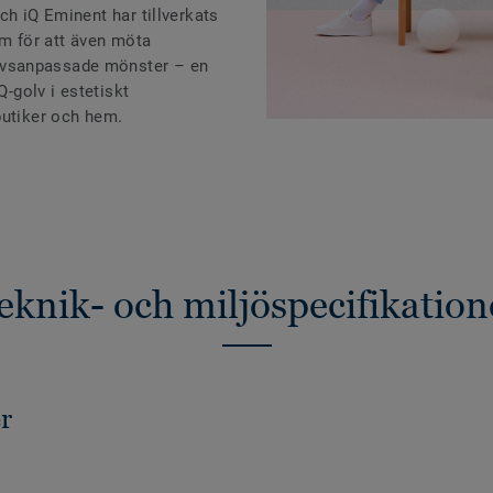
ch iQ Eminent har tillverkats
am för att även möta
vsanpassade mönster – en
Q-golv i estetiskt
butiker och hem.
eknik- och miljöspecifikation
r