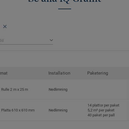
kommersiella miljöer som kontor och but
Golvet kan återvinnas och bli till råvara i
återvinningsbara golv som ingår i vår
Cir
3
dd
rmat
Installation
Paketering
Rulle 2 m x 25 m
Nedlimning
14 plattor per paket
Platta 610 x 610 mm
Nedlimning
5,2 m² per paket
40 paket per pall