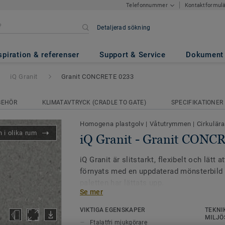
Kontaktformul
Telefonnummer
Detaljerad sökning
it CONCRETE 0233
spiration & referenser
Support & Service
Dokument
iQ Granit
Granit CONCRETE 0233
BEHÖR
KLIMATAVTRYCK (CRADLE TO GATE)
SPECIFIKATIONER
Homogena plastgolv
|
Våtutrymmen
|
Cirkulära
 i olika rum
iQ Granit - Granit CONC
iQ Granit är slitstarkt, flexibelt och lätt 
förnyats med en uppdaterad mönsterbild 
paletten har lättats upp.
Se mer
Kollektionen innehåller 50 färger – från 
VIKTIGA EGENSKAPER
TEKNI
nyanser till lätta pastelltoner. iQ Granit
MILJÖ
Ftalatfri mjukgörare