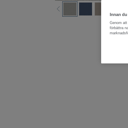
Innan du
Hela kollektio
Genom att k
förbättra 
marknadsfö