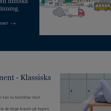
kan minska
inning.
CKET
nent - Klassiska
ien kan nu beställas med
öta de höga kraven på hygien