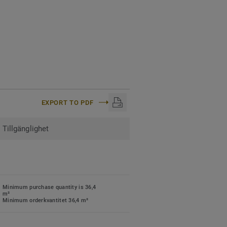
iker.
 nya golv. Se våra övriga
cular Collection.
EXPORT TO PDF
Tillgänglighet
Minimum purchase quantity is 36,4
m²
Minimum orderkvantitet 36,4 m²