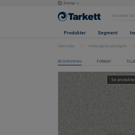
Sverige
iQ Granit
- Gran
Produkter
Segment
In
Hemsida
Homogena plastgolv
BESKRIVNING
FORMAT
TILL
Se produkten