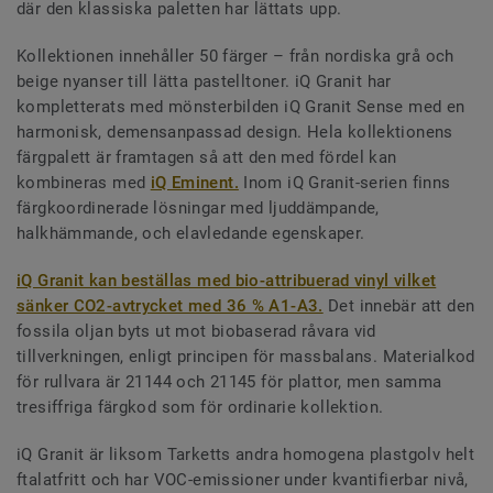
där den klassiska paletten har lättats upp.
Kollektionen innehåller 50 färger – från nordiska grå och
beige nyanser till lätta pastelltoner. iQ Granit har
kompletterats med mönsterbilden iQ Granit Sense med en
harmonisk, demensanpassad design. Hela kollektionens
färgpalett är framtagen så att den med fördel kan
kombineras med
iQ Eminent.
Inom iQ Granit-serien finns
färgkoordinerade lösningar med ljuddämpande,
halkhämmande, och elavledande egenskaper.
iQ Granit kan beställas med bio-attribuerad vinyl vilket
sänker CO2-avtrycket med 36 % A1-A3.
Det innebär att den
fossila oljan byts ut mot biobaserad råvara vid
tillverkningen, enligt principen för massbalans. Materialkod
för rullvara är 21144 och 21145 för plattor, men samma
tresiffriga färgkod som för ordinarie kollektion.
iQ Granit är liksom Tarketts andra homogena plastgolv helt
ftalatfritt och har VOC-emissioner under kvantifierbar nivå,