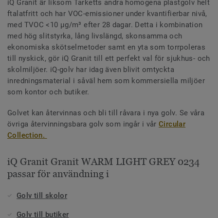
iQ Granit är liksom Tarketts andra homogena plastgolv helt
ftalatfritt och har VOC-emissioner under kvantifierbar nivå,
med TVOC <10 µg/m³ efter 28 dagar. Detta i kombination
med hög slitstyrka, lång livslängd, skonsamma och
ekonomiska skötselmetoder samt en yta som torrpoleras
till nyskick, gör iQ Granit till ett perfekt val för sjukhus- och
skolmiljöer. iQ-golv har idag även blivit omtyckta
inredningsmaterial i såväl hem som kommersiella miljöer
som kontor och butiker.
Golvet kan återvinnas och bli till råvara i nya golv. Se våra
övriga återvinningsbara golv som ingår i vår
Circular
Collection.
iQ Granit Granit WARM LIGHT GREY 0234
passar för användning i
Golv till skolor
Golv till butiker