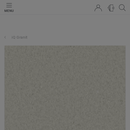
0
MENU
iQ Granit