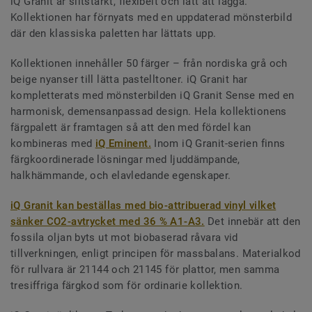
iQ Granit är slitstarkt, flexibelt och lätt att lägga.
Kollektionen har förnyats med en uppdaterad mönsterbild
där den klassiska paletten har lättats upp.
Kollektionen innehåller 50 färger – från nordiska grå och
beige nyanser till lätta pastelltoner. iQ Granit har
kompletterats med mönsterbilden iQ Granit Sense med en
harmonisk, demensanpassad design. Hela kollektionens
färgpalett är framtagen så att den med fördel kan
kombineras med
iQ Eminent.
Inom iQ Granit-serien finns
färgkoordinerade lösningar med ljuddämpande,
halkhämmande, och elavledande egenskaper.
iQ Granit kan beställas med bio-attribuerad vinyl vilket
sänker CO2-avtrycket med 36 % A1-A3.
Det innebär att den
fossila oljan byts ut mot biobaserad råvara vid
tillverkningen, enligt principen för massbalans. Materialkod
för rullvara är 21144 och 21145 för plattor, men samma
tresiffriga färgkod som för ordinarie kollektion.