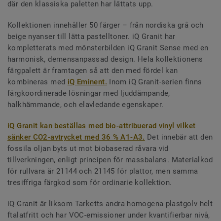
där den klassiska paletten har lättats upp.
Kollektionen innehåller 50 färger – från nordiska grå och
beige nyanser till lätta pastelltoner. iQ Granit har
kompletterats med mönsterbilden iQ Granit Sense med en
harmonisk, demensanpassad design. Hela kollektionens
färgpalett är framtagen så att den med fördel kan
kombineras med
iQ Eminent.
Inom iQ Granit-serien finns
färgkoordinerade lösningar med ljuddämpande,
halkhämmande, och elavledande egenskaper.
iQ Granit kan beställas med bio-attribuerad vinyl vilket
sänker CO2-avtrycket med 36 % A1-A3.
Det innebär att den
fossila oljan byts ut mot biobaserad råvara vid
tillverkningen, enligt principen för massbalans. Materialkod
för rullvara är 21144 och 21145 för plattor, men samma
tresiffriga färgkod som för ordinarie kollektion.
iQ Granit är liksom Tarketts andra homogena plastgolv helt
ftalatfritt och har VOC-emissioner under kvantifierbar nivå,