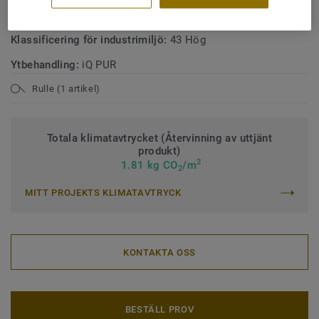
Klassificering för kommersiell miljö:
34 Mycket hög trafik
Klassificering för industrimiljö:
43 Hög
Ytbehandling:
iQ PUR
Rulle (1 artikel)
Totala klimatavtrycket (Återvinning av uttjänt
produkt)
2
1.81 kg CO
/m
2
MITT PROJEKTS KLIMATAVTRYCK
KONTAKTA OSS
BESTÄLL PROV