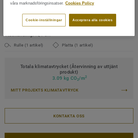
Bindemedelsinnehåll:
Type I
våra marknadsföringsinsatser.
Cookies Policy
Klassificering för kommersiell miljö:
34 Mycket hög trafik
Cookie-inställningar
Acceptera alla cookies
Klassificering för industrimiljö:
43 Hög
Ytbehandling:
iQ PUR
Rulle (1 artikel)
Platta (1 artikel)
Totala klimatavtrycket (Återvinning av uttjänt
produkt)
2
3.09 kg CO
/m
2
MITT PROJEKTS KLIMATAVTRYCK
KONTAKTA OSS