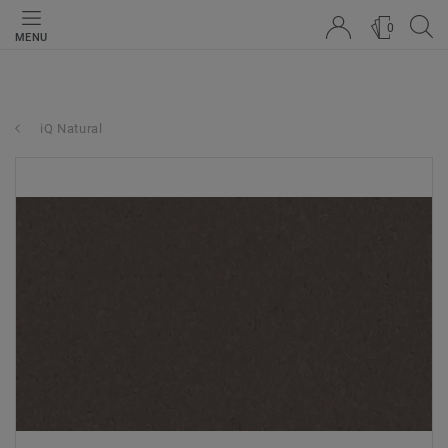
0
MENU
iQ Natural