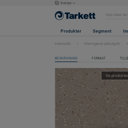
Sverige
iQ Natural
- Nat
Produkter
Segment
In
Hemsida
Homogena plastgolv
BESKRIVNING
FORMAT
TILL
Se produkten