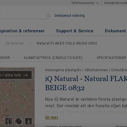
Kontaktformul
Telefonnummer
Detaljerad sökning
ural FLAKES COLD BEIGE 0832
spiration & referenser
Support & Service
Dokument
iQ Natural
Natural FLAKES COLD BEIGE 0832
BEHÖR
KLIMATAVTRYCK (CRADLE TO GATE)
SPECIFIKATIONER
Homogena plastgolv
|
Våtutrymmen
|
Cirkulära
 i olika rum
iQ Natural - Natural FL
BEIGE 0832
Nya iQ Natural är världens första plastgo
vinyl. Det innebär att den fossila oljan b
råvara vid tillverkningen, enligt
principen
Se mer
Utsläppen av växthusgaser är
60 % lägre