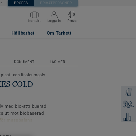
PROFFS
PRIVATPERSONER
är
0
Prover
Kontakt
Logga in
Hållbarhet
Om Tarkett
DOKUMENT
LÄS MER
 plast- och linoleumgolv
AKES COLD
Beställ 
kr
Skicka 
lv med bio-attribuerad
yts ut mot biobaserad
Jämför
 för massbalans
.
än hos traditionella