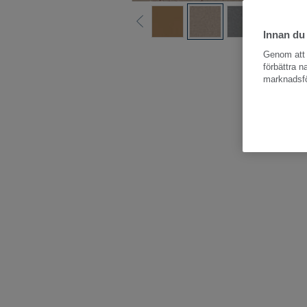
Innan du
Hela kollektio
Genom att k
förbättra 
marknadsfö