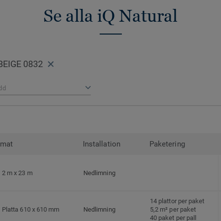
Se alla iQ Natural
BEIGE 0832
dd
rmat
Installation
Paketering
2 m x 23 m
Nedlimning
14 plattor per paket
Platta 610 x 610 mm
Nedlimning
5,2 m² per paket
40 paket per pall