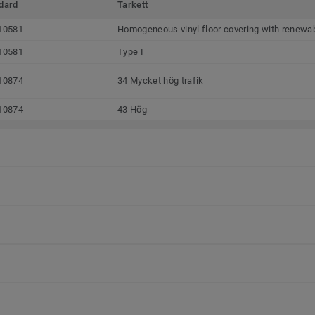
dard
Tarkett
10581
Homogeneous vinyl floor covering with renewab
10581
Type I
10874
34 Mycket hög trafik
10874
43 Hög