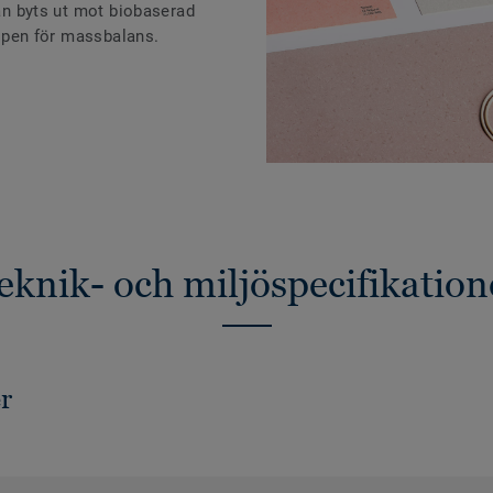
jan byts ut mot biobaserad
ncipen för massbalans.
eknik- och miljöspecifikation
r