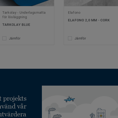
Tarkolay - Underlagsmatta
Elafono
för lösläggning
ELAFONO 2,0 MM - CORK
TARKOLAY BLUE
Jämför
Jämför
t projekts
nvänd vår
 utvärdera