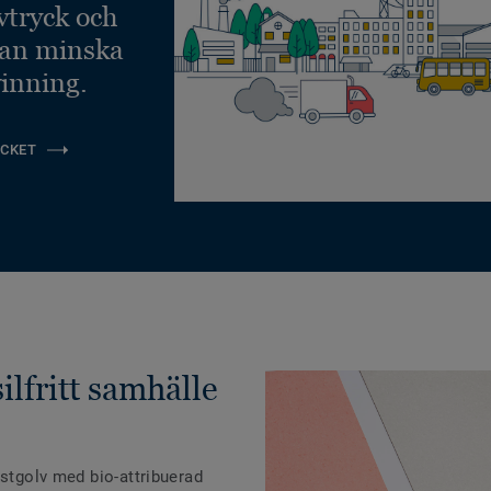
vtryck och
kan minska
inning.
CKET
silfritt samhälle
astgolv med bio-attribuerad