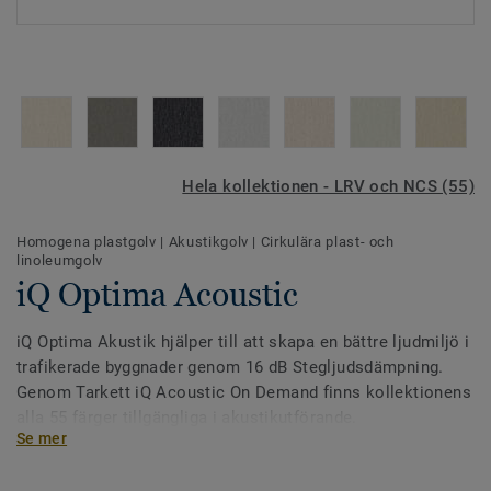
Hela kollektionen - LRV och NCS (55)
Homogena plastgolv
|
Akustikgolv
|
Cirkulära plast- och
linoleumgolv
iQ Optima Acoustic
iQ Optima Akustik hjälper till att skapa en bättre ljudmiljö i
trafikerade byggnader genom 16 dB Stegljudsdämpning.
Genom Tarkett iQ Acoustic On Demand finns kollektionens
alla 55 färger tillgängliga i akustikutförande.
Se mer
Golvet tillverkas i svenska Ronneby och är designat för
högtrafikerade miljöer i exempelvis skolor och