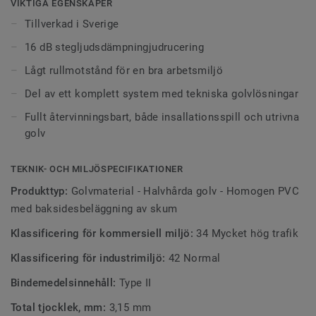
VIKTIGA EGENSKAPER
sjukvårdslokaler. Det är slitstarkt, smutsresistent och
Tillverkad i Sverige
erbjuder samma enkla och kostnadseffektiva underhåll
16 dB stegljudsdämpningjudrucering
som den kompakta iQ Optima-kollektionen, tack vare den
unika möjligheten till torrpolering.
Lågt rullmotstånd för en bra arbetsmiljö
Del av ett komplett system med tekniska golvlösningar
Fullt återvinningsbart, både insallationsspill och utrivna
golv
TEKNIK- OCH MILJÖSPECIFIKATIONER
Produkttyp:
Golvmaterial - Halvhårda golv - Homogen PVC
med baksidesbeläggning av skum
Klassificering för kommersiell miljö:
34 Mycket hög trafik
Klassificering för industrimiljö:
42 Normal
Bindemedelsinnehåll:
Type II
Total tjocklek, mm:
3,15 mm