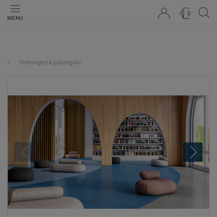
0
MENU
Homogena plastgolv