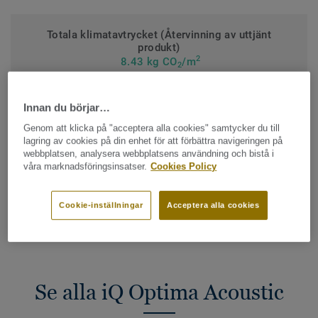
Totala klimatavtrycket (Återvinning av uttjänt
produkt)
2
8.43 kg CO
/m
2
MITT PROJEKTS KLIMATAVTRYCK
Innan du börjar…
Genom att klicka på "acceptera alla cookies" samtycker du till
lagring av cookies på din enhet för att förbättra navigeringen på
KONTAKTA OSS
webbplatsen, analysera webbplatsens användning och bistå i
våra marknadsföringsinsatser.
Cookies Policy
BESTÄLL PROV
Cookie-inställningar
Acceptera alla cookies
Se alla iQ Optima Acoustic