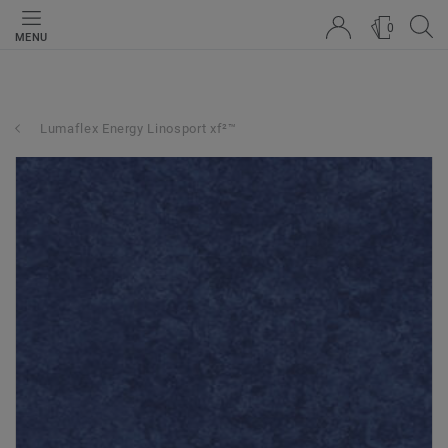
0
MENU
Lumaflex Energy Linosport xf²™