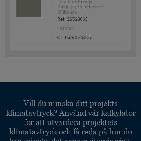
Lumaflex Energy
Omnisports Reference
Multi-use
Ref. 26528065
Format
Rulle 2 x 20,5m
Vill du minska ditt projekts
klimatavtryck? Använd vår kalkylator
för att utvärdera projektets
klimatavtryck och få reda på hur du