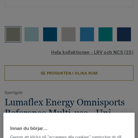
Hela kollektionen - LRV och NCS (25)
SE PRODUKTEN I OLIKA RUM
Sportgolv
Lumaflex Energy Omnisports
Reference Multi-use - Uni
KAKI
Innan du börjar…
Lumaflex Energy Omnisports Reference Multi-use är det
Genom att klicka på "acceptera alla cookies" samtycker du till