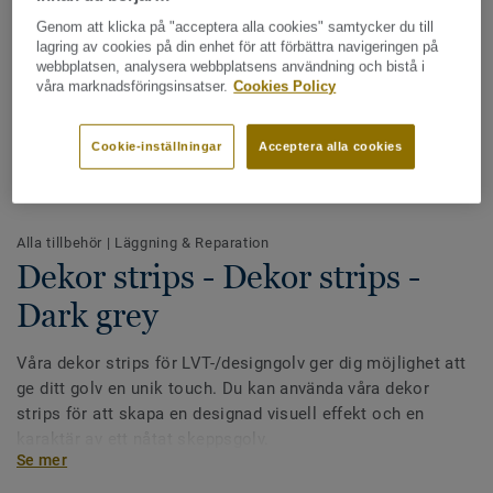
Genom att klicka på "acceptera alla cookies" samtycker du till
lagring av cookies på din enhet för att förbättra navigeringen på
webbplatsen, analysera webbplatsens användning och bistå i
våra marknadsföringsinsatser.
Cookies Policy
Cookie-inställningar
Acceptera alla cookies
Hela kollektionen - LRV och NCS (8)
Alla tillbehör
|
Läggning & Reparation
Dekor strips - Dekor strips -
Dark grey
Våra dekor strips för LVT-/designgolv ger dig möjlighet att
ge ditt golv en unik touch. Du kan använda våra dekor
strips för att skapa en designad visuell effekt och en
karaktär av ett nåtat skeppsgolv.
Se mer