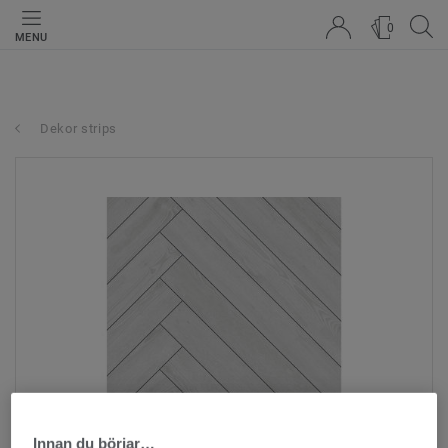
0
MENU
Dekor strips
Innan du börjar…