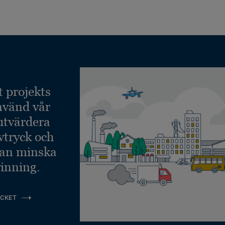
t projekts
nvänd vår
 utvärdera
vtryck och
kan minska
inning.
CKET