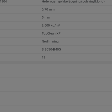
4904
Heterogen golvbeläggning (polyvinylklorid)
0,70 mm
5 mm
3,600 kg/m²
TopClean XP
Nedlimning
S 3050-B40G
19