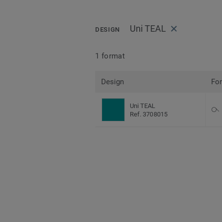
Uni TEAL
DESIGN
1 format
Design
Fo
Uni TEAL
Ref. 3708015