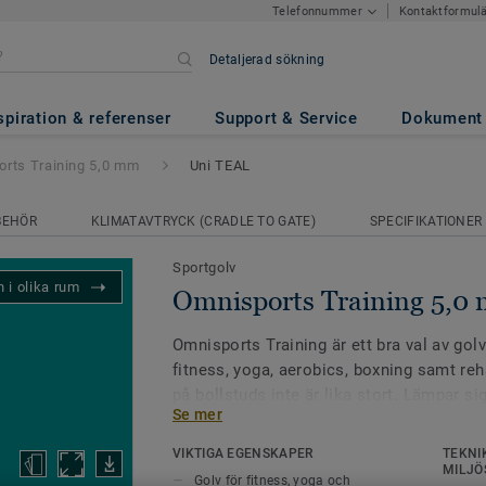
Kontaktformul
Telefonnummer
Detaljerad sökning
ing 5,0 mm
- Uni TEAL
spiration & referenser
Support & Service
Dokument
rts Training 5,0 mm
Uni TEAL
BEHÖR
KLIMATAVTRYCK (CRADLE TO GATE)
SPECIFIKATIONER
Sportgolv
 i olika rum
Omnisports Training 5,0
Omnisports Training är ett bra val av gol
fitness, yoga, aerobics, boxning samt reh
på bollstuds inte är lika stort. Lämpar si
Se mer
Omnisports Training har ytbehandlingen
VIKTIGA EGENSKAPER
TEKNI
högt motstånd mot repor och är lätt att 
MILJÖ
Golv för fitness, yoga och