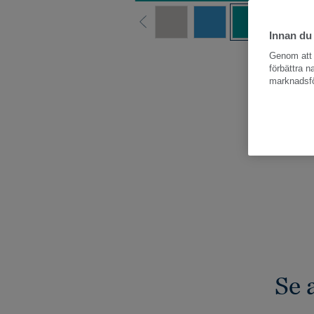
Innan du
Hela kollektio
Genom att k
förbättra 
marknadsfö
Se 