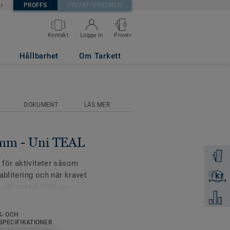
PROFFS
PRIVATPERSONER
är
0
Prover
Kontakt
Logga in
Hållbarhet
Om Tarkett
DOKUMENT
LÄS MER
 mm - Uni TEAL
Beställ 
v för aktiviteter såsom
ablitering och när kravet
kr
Skicka 
g väl också i lekrum.
Jämför
 Top Clean XP som ger
K- OCH
underhålla. Omnisports
SPECIFIKATIONER