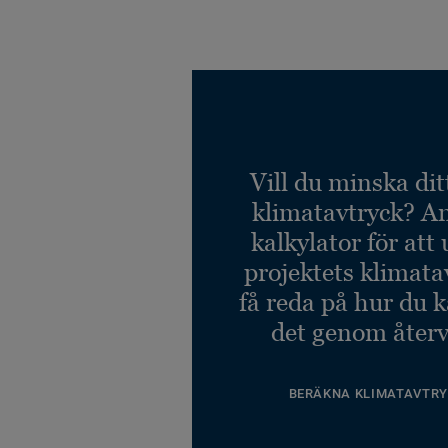
Vill du minska dit
klimatavtryck? A
kalkylator för att
projektets klimata
få reda på hur du 
det genom återv
BERÄKNA KLIMATAVTRY