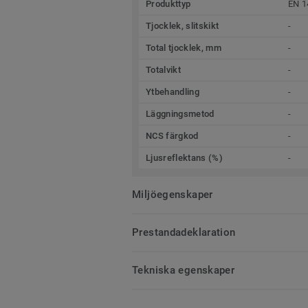
Produkttyp
EN 1
Tjocklek, slitskikt
-
Total tjocklek, mm
-
Totalvikt
-
Ytbehandling
-
Läggningsmetod
-
NCS färgkod
-
Ljusreflektans (%)
-
Miljöegenskaper
Prestandadeklaration
Tekniska egenskaper