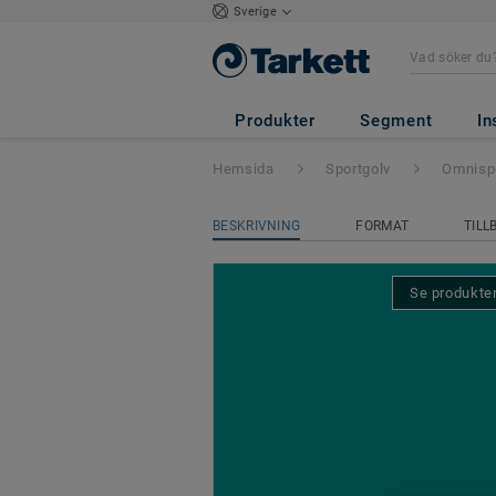
Sverige
Omnisports Train
Produkter
Segment
In
Hemsida
Sportgolv
Omnispo
BESKRIVNING
FORMAT
TILL
Se produkten