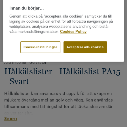
Innan du börjar…
Genom att klicka på "acceptera alla cookies" samtycker du till
lagring av cookies på din enhet för att förbättra navigeringen på
webbplatsen, analysera webbplatsens användning och bistå i
våra marknadsföringsinsatser.
Cookies Policy
Cookie-inställningar
Acceptera alla cookies
Hela kollektionen - LRV och NCS (5)
Alla tillbehör
|
Golvlister
Hålkälslister - Hålkälslist PA15
- Svart
Hålkälslister kan användas vid uppvik för att skapa en
mjukare övergång mellan golv och vägg. Kan användas
tillsammans med tätningslist för att täcka skarven där
golvet tar slut.
Se mer
Våra hålkälslister finns i 5 olika storlekar, med olika