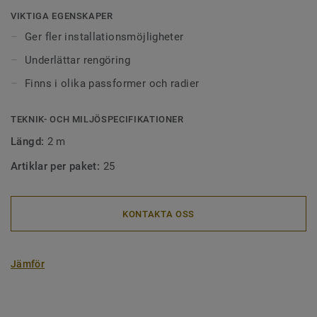
passform för att passa olika vinkelradier. Våra
VIKTIGA EGENSKAPER
hålkälslister passar med våra homogena- och heterogena
Ger fler installationsmöjligheter
plastgolv, samt våra linoleumgolv.
Underlättar rengöring
Finns i olika passformer och radier
TEKNIK- OCH MILJÖSPECIFIKATIONER
Längd:
2 m
Artiklar per paket:
25
KONTAKTA OSS
Jämför