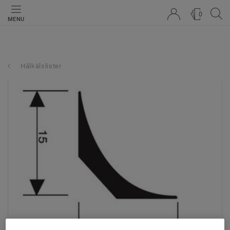
0
MENU
Hålkälslister