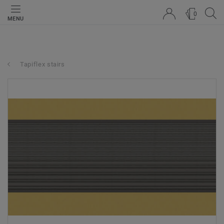
0
MENU
Tapiflex stairs