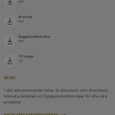
PDF
Broschyr
PDF
Byggvarudeklaration
PDF
Tif Image
TIF
Se mer
I vårt dokumentcenter hittar du dokument som broschyrer,
tekniska datablad och byggvarubedömningar för alla våra
produkter
BESÖK VÅRT DOKUMENTCENTER