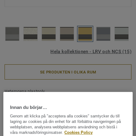
Hela kollektionen - LRV och NCS (15)
SE PRODUKTEN I OLIKA RUM
Heterogena plastgolv
Tapiflex stairs - Uni Stairs
Innan du börjar…
DEEP YELLOW
Genom att klicka på "acceptera alla cookies" samtycker du till
lagring av cookies på din enhet för att förbättra navigeringen på
Tapiflex stairs är Tarketts heterogena vinylgolv för trappor.
webbplatsen, analysera webbplatsens användning och bistå i
Golvet har integrerad trappnos med halkhämning och
våra marknadsföringsinsatser.
Cookies Policy