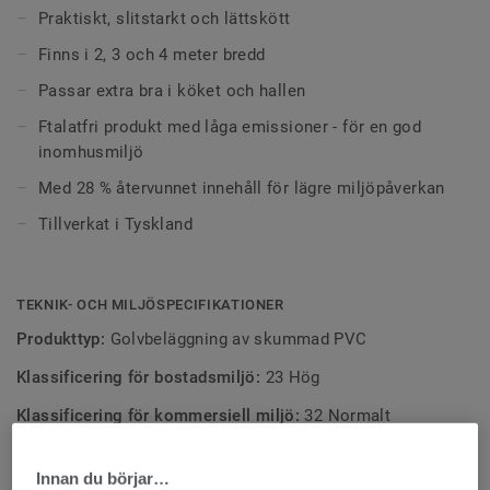
Praktiskt, slitstarkt och lättskött
Finns i 2, 3 och 4 meter bredd
Passar extra bra i köket och hallen
Ftalatfri produkt med låga emissioner - för en god
inomhusmiljö
Med 28 % återvunnet innehåll för lägre miljöpåverkan
Tillverkat i Tyskland
TEKNIK- OCH MILJÖSPECIFIKATIONER
Produkttyp:
Golvbeläggning av skummad PVC
Klassificering för bostadsmiljö:
23 Hög
Klassificering för kommersiell miljö:
32 Normalt
Bindemedelsinnehåll:
Type I
Innan du börjar…