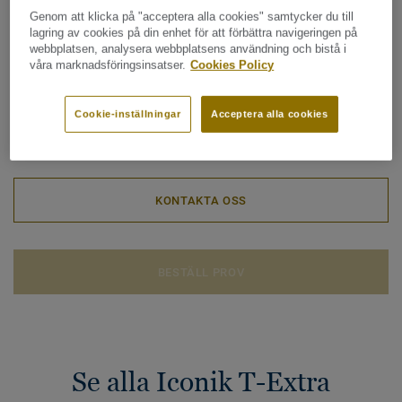
Total tjocklek, mm:
2,40 mm
Genom att klicka på "acceptera alla cookies" samtycker du till
lagring av cookies på din enhet för att förbättra navigeringen på
webbplatsen, analysera webbplatsens användning och bistå i
Totala klimatavtrycket (Återvinning av uttjänt
våra marknadsföringsinsatser.
Cookies Policy
produkt)
2
1.96 kg CO
/m
2
Cookie-inställningar
Acceptera alla cookies
MITT PROJEKTS KLIMATAVTRYCK
KONTAKTA OSS
BESTÄLL PROV
Se alla Iconik T-Extra