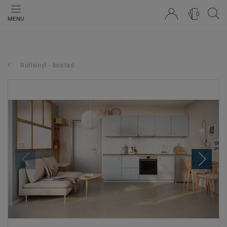
0
MENU
Rullvinyl - bostad