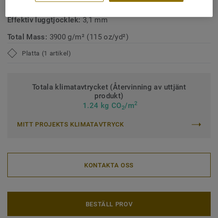
Klassificering för bostadsmiljö:
23 Hög
Effektiv luggtjocklek:
3,1 mm
Total Mass:
3900 g/m² (115 oz/yd²)
Platta (1 artikel)
Totala klimatavtrycket (Återvinning av uttjänt
produkt)
2
1.24 kg CO
/m
2
MITT PROJEKTS KLIMATAVTRYCK
KONTAKTA OSS
BESTÄLL PROV