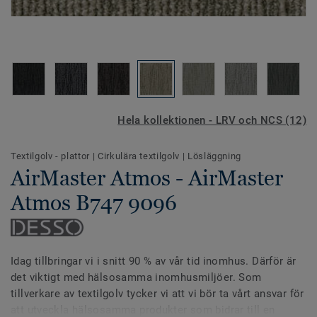
Hela kollektionen - LRV och NCS (12)
Textilgolv - plattor
|
Cirkulära textilgolv
|
Lösläggning
AirMaster Atmos - AirMaster
Atmos B747 9096
Idag tillbringar vi i snitt 90 % av vår tid inomhus. Därför är
det viktigt med hälsosamma inomhusmiljöer. Som
tillverkare av textilgolv tycker vi att vi bör ta vårt ansvar för
att utveckla hälsosamma produkter som bidrar till en