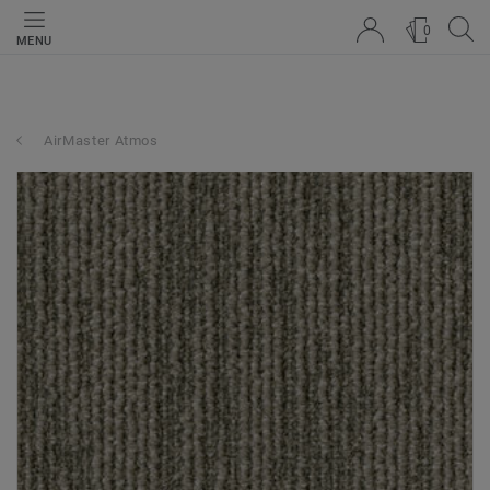
0
MENU
AirMaster Atmos