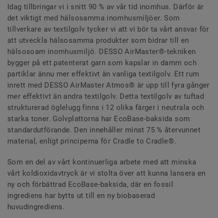
Idag tillbringar vi i snitt 90 % av vår tid inomhus. Därför är
det viktigt med hälsosamma inomhusmiljöer. Som
tillverkare av textilgolv tycker vi att vi bör ta vårt ansvar för
att utveckla hälsosamma produkter som bidrar till en
hälsosoam inomhusmiljö. DESSO AirMaster®-tekniken
bygger på ett patenterat garn som kapslar in damm och
partiklar ännu mer effektivt än vanliga textilgolv. Ett rum
inrett med DESSO AirMaster Atmos® är upp till fyra gånger
mer effektivt än andra textilgolv. Detta textilgolv av tuftad
strukturerad öglelugg finns i 12 olika färger i neutrala och
starka toner. Golvplattorna har EcoBase-baksida som
standardutförande. Den innehåller minst 75 % återvunnet
material, enligt principerna för Cradle to Cradle®.
Som en del av vårt kontinuerliga arbete med att minska
vårt koldioxidavtryck är vi stolta över att kunna lansera en
ny och förbättrad EcoBase-baksida, där en fossil
ingrediens har bytts ut till en ny biobaserad
huvudingrediens.