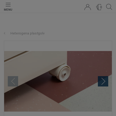
0
MENU
Heterogena plastgolv