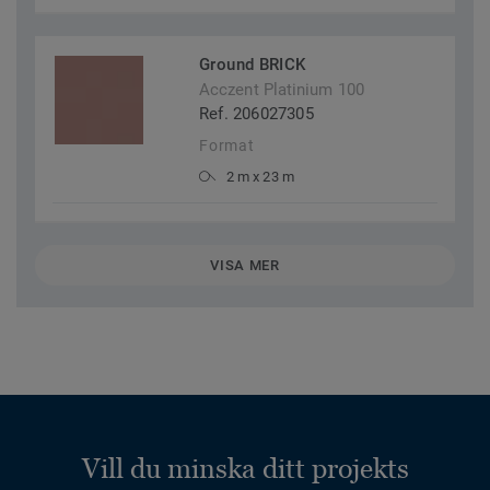
Ground BRICK
Acczent Platinium 100
Ref. 206027305
Format
2 m x 23 m
VISA MER
Vill du minska ditt projekts