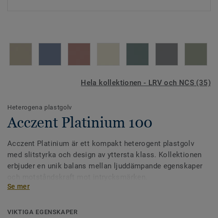
Hela kollektionen - LRV och NCS (35)
Heterogena plastgolv
Acczent Platinium 100
Acczent Platinium är ett kompakt heterogent plastgolv
med slitstyrka och design av yttersta klass. Kollektionen
erbjuder en unik balans mellan ljuddämpande egenskaper
och motståndskraft mot intrycksmärken.
Se mer
Acczent Platinium är behandlad med vårt ytskydd
Tektanium® för extrem hållbarhet och kostnadseffektivt
VIKTIGA EGENSKAPER