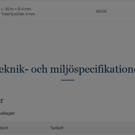
L: 50 m × Ø 4 mm
BEIGE
Total tjocklek 4 mm
eknik- och miljöspecifikation
r
nskaper
dard
Tarkett