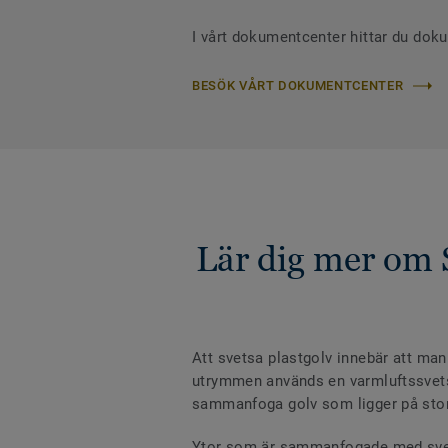
I vårt dokumentcenter hittar du dok
BESÖK VÅRT DOKUMENTCENTER
Lär dig mer om 
Att svetsa plastgolv innebär att man
utrymmen används en varmluftssvets m
sammanfoga golv som ligger på stora 
Ytor som är sammanfogade med svetst