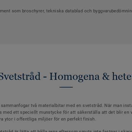
ument som broschyrer, tekniska datablad och byggvarubedömninga
Svetstråd - Homogena & hete
 sammanfogar två materialbitar med en svetstråd. När man install
ed ett speciellt munstycke för att säkerställa att det blir en va
ytor i offentliga miljöer för en perfekt finish.
råd är lätta att hålla rena eftersom smuts inte fastnar i skar