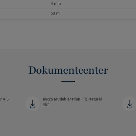
4 mm
50 m
Dokumentcenter
r 4-5
Byggvarudeklaration - iQ Natural
PDF