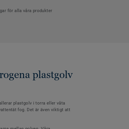
r för alla våra produkter
rogena plastgolv
erar plastgolv i torra eller våta
ttentät fog. Det är även viktigt att
varna mellan golven. Våra