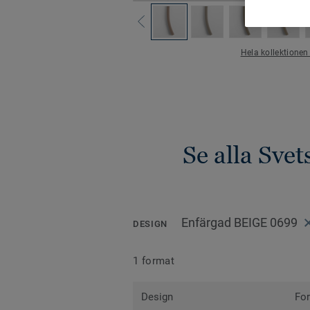
Hela kollektionen
Se alla Sve
Enfärgad BEIGE 0699
DESIGN
1 format
Design
Fo